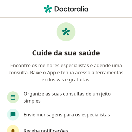
Men
Ortopedista - Traumatologista • Porto Alegre, Rio Grande do Sul RS
Filtros
Convênio:
Unibanco Saúde
Ortopedistas - traumatologistas Unibanco
Cuide da sua saúde
Saúde em Porto Alegre
Encontre os melhores especialistas e agende uma
consulta. Baixe o App e tenha acesso a ferramentas
exclusivas e gratuitas.
Organize as suas consultas de um jeito
simples
Dr. Marcelo Rabello
Envie mensagens para os especialistas
·
Mais
Ortopedista - traumatologista
218 opiniões
Receba notificações