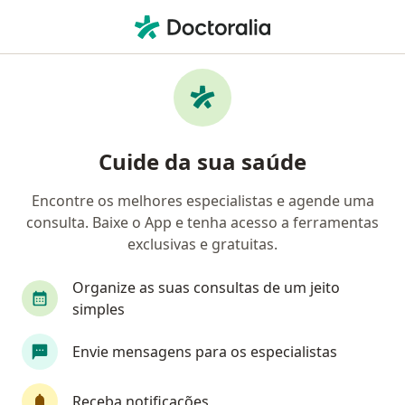
Men
Ortopedista - Traumatologista • Porto Alegre, Rio Grande do Sul RS
Filtros
Convênio:
Saúde Caixa
Ortopedistas - traumatologistas Saúde
Cuide da sua saúde
Caixa em Porto Alegre
Encontre os melhores especialistas e agende uma
consulta. Baixe o App e tenha acesso a ferramentas
exclusivas e gratuitas.
Organize as suas consultas de um jeito
simples
Envie mensagens para os especialistas
First Class
Dr. Guilherme Fernandes
·
Mais
Ortopedista - traumatologista, Especialista em dor
Receba notificações