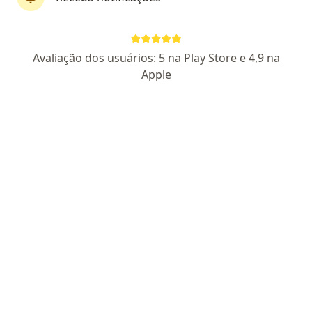
·
Mais
Ortopedista - traumatologista
596 opiniões
CRM SP 108075 RQE Nº: 59713
Avaliação dos usuários: 5 na Play Store e 4,9 na
Apple
Pacientes fiéis
Cesarina Della Dea Betti, 71, São José dos Campos
•
Mapa
Anchieta Ortopedia
Aceita NotreDame Intermédica
Consulta ortopedia e traumatologia
Esse especialista não oferece agendamento online para esse endereço.
Solicite um atendimento