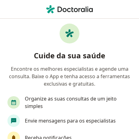
Men
Ortopedista - Traumatologista • São José dos Campos, São Paulo SP
Filtros
Convênio:
NotreDame Interm
Ortopedistas - traumatologistas
Cuide da sua saúde
NotreDame Intermédica em São José dos
Campos
Encontre os melhores especialistas e agende uma
consulta. Baixe o App e tenha acesso a ferramentas
exclusivas e gratuitas.
Organize as suas consultas de um jeito
simples
Envie mensagens para os especialistas
Dr. Paulo Henrique Gonçalves de Oliveira
Receba notificações