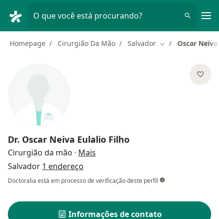
Men
O que você está procurando?
Homepage
Cirurgião Da Mão
Salvador
Oscar Neiva 
Mudar de cidade
Dr.
Oscar Neiva Eulalio Filho
sobre as especializações
Cirurgião da mão
·
Mais
Salvador
1 endereço
Doctoralia está em processo de verificação deste perfil
Informações de contato