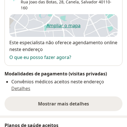
Rua Joao das Botas, 28,
Canela
,
Salvador
40110-
160
Ampliar o mapa
abre num novo separador
Disponibilidade
Este especialista não oferece agendamento online
neste endereço
O que eu posso fazer agora?
Modalidades de pagamento (visitas privadas)
Convênios médicos aceitos neste endereço
Detalhes
Mostrar mais detalhes
sobre o endereço
Planos de saúde aceitos