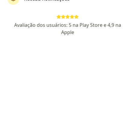
Perfil novo
Pagamento online
Avaliação dos usuários: 5 na Play Store e 4,9 na
Parcelamento disponível
Apple
Dr. Iago A. Novais
·
Mais
Médico clínico geral
12 opiniões
CRM BA 52355
CRM BA 52355
Endereço
Teleconsulta
Rua Padre Casemiro Quiroga 151, Salvador
•
Mapa
DR. IAGO ARAUJO NOVAIS LTDA online
Consulta clínica médica
R$ 110
Esse especialista não oferece agendamento online para esse endereço.
Solicite um atendimento