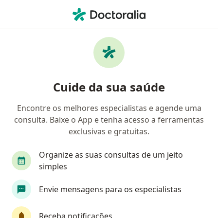
Men
Cervicalgia • Salvador, Bahia BA
Filtros
• 1
Convênio
Mapa
Profissionais com experiência Cervicalgia,
Cuide da sua saúde
Salvador
Encontre os melhores especialistas e agende uma
consulta. Baixe o App e tenha acesso a ferramentas
Qual especialização você está procurando?
exclusivas e gratuitas.
Ortopedista - Traumatologista
Neurocirurgiã
Organize as suas consultas de um jeito
simples
Envie mensagens para os especialistas
Receba notificações