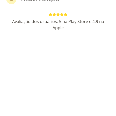
First Class
Dr. Bruno Salgado de Campos
Avaliação dos usuários: 5 na Play Store e 4,9 na
·
Mais
Otorrino
Apple
644 opiniões
CRM/SP 143034
RQE 67708
Endereço
Teleconsulta
R. Américo Brasiliense, 596 - Centro, São Bernardo do Campo
•
Mapa
Hospital IFOR Rede D'or
Consulta Otorrinolaringologia
Preço não disponível
Esse especialista não oferece agendamento online para esse endereço.
Solicite um atendimento