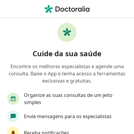
Men
Otorrino • São Bernardo do Campo, São Paulo SP
Filtros
Convênio
Mapa
Otorrinos em São Bernardo do Campo
Cuide da sua saúde
Encontre os melhores especialistas e agende uma
Qual é o seu convênio?
consulta. Baixe o App e tenha acesso a ferramentas
Bradesco Saúde
Sul América Saúde
Amil
exclusivas e gratuitas.
Organize as suas consultas de um jeito
simples
Envie mensagens para os especialistas
Receba notificações