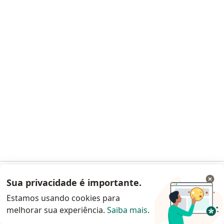
Dr. Gustavo F. Tognini Rodrigues
·
Mais
Otorrino
9 opiniões
125563 SP
RQE 55096
Alameda Terracota, 185, conjunto 530, São Caetano do Sul
•
Mapa
Instituto Abc de Otorrinolaringologia
Retorno de consultas Otorrinolaringologia
Preço não disponível
Sua privacidade é importante.
Acessar App
Esse especialista não oferece agendamento online para esse endereço.
Estamos usando cookies para
Solicite um atendimento
melhorar sua experiência.
Saiba mais
.
Continuar pelo site da Doctoralia