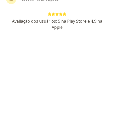
First Class
Dr. Bruno Salgado de Campos
Avaliação dos usuários: 5 na Play Store e 4,9 na
·
Mais
Otorrino
Apple
644 opiniões
CRM/SP 143034
RQE 67708
Endereço
Teleconsulta
Alameda Terracota, Cj 1401 e 1402 - Network Business Tower, São Caetano do Sul
•
Mapa
Clínica Dr. Bruno Salgado
Consulta Otorrinolaringologia
a partir de r$ 590
Esse especialista não oferece agendamento online para esse endereço.
Solicite um atendimento