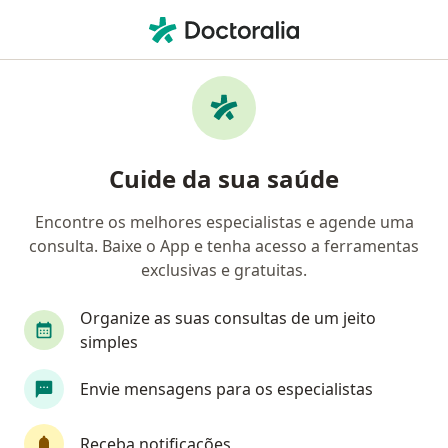
Men
Otorrino • São Caetano do Sul, São Paulo SP
Filtros
Convênio
Mapa
Otorrinos em São Caetano do Sul
Cuide da sua saúde
Encontre os melhores especialistas e agende uma
Qual é o seu convênio?
consulta. Baixe o App e tenha acesso a ferramentas
Bradesco Saúde
Sul América Saúde
Amil
exclusivas e gratuitas.
Organize as suas consultas de um jeito
simples
Envie mensagens para os especialistas
Receba notificações