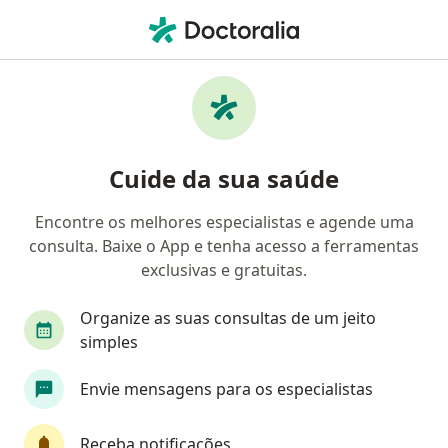
Men
Otorrino • Consolação, São Paulo, Brasil
Filtros
• 1
Convênio
Mapa
Otorrinos em Consolação, São Paulo
Cuide da sua saúde
Encontre os melhores especialistas e agende uma
Qual é o seu convênio?
consulta. Baixe o App e tenha acesso a ferramentas
Bradesco Saúde
Amil
Afresp Saúde
A
exclusivas e gratuitas.
Organize as suas consultas de um jeito
simples
Envie mensagens para os especialistas
Receba notificações