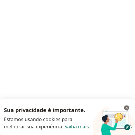
Endereço
Teleconsulta
Av. Cidade Jardim 318 - Piso Mezanino, São Paulo
•
Mapa
Clínica Oto One de Otorrinolaringologia - Presencial
Retorno de consultas Otorrinolaringologia
Preço não disponível
Esse especialista não oferece agendamento online para esse endereço.
Solicite um atendimento
Sua privacidade é importante.
Acessar App
Estamos usando cookies para
melhorar sua experiência.
Saiba mais
.
Continuar pelo site da Doctoralia
Dr. Paulo Augusto S. Vichi Jr