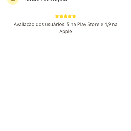
First Class
Dr. Rodrigo Orefice Nogueira
Avaliação dos usuários: 5 na Play Store e 4,9 na
·
Mais
Otorrino
Apple
407 opiniões
CRM: 182225-SP
RQE Nº: 95090
Pacientes fiéis
Rua Dona Adma Jafet, 74 - conj 155, São Paulo
•
Mapa
Alaris Otorrino
Consulta Otorrinolaringologia
R$ 780
Esse especialista não oferece agendamento online para esse endereço.
Solicite um atendimento