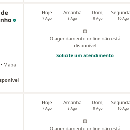
 de
Hoje
Amanhã
Dom,
inho
7 Ago
8 Ago
9 Ago
10 Ago
O agendamento online não está
disponível
Solicite um atendimento
•
Mapa
sponível
Hoje
Amanhã
Dom,
7 Ago
8 Ago
9 Ago
10 Ago
O agendamento online não está