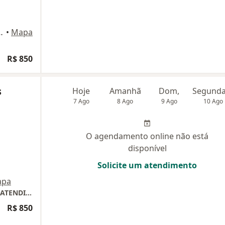
tschek, 180, São Paulo
•
Mapa
R$ 850
s
Hoje
Amanhã
Dom,
7 Ago
8 Ago
9 Ago
10 Ago
O agendamento online não está
disponível
Solicite um atendimento
apa
CONSULTÓRIO PARTICULAR NO ITAIM BIBI (ATENDIMENTO às 2o,4o e 5o feiras)
R$ 850