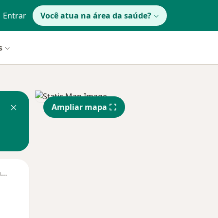
Entrar
Você atua na área da saúde?
s
Ampliar mapa
Segunda-feira
Ter,
Qua
Qui,
11 Ago
12 Ago
13 Ago