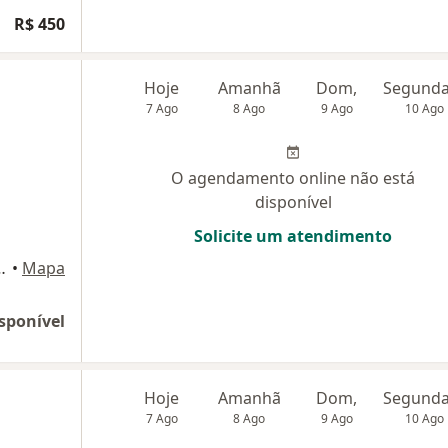
R$ 450
Hoje
Amanhã
Dom,
7 Ago
8 Ago
9 Ago
10 Ago
O agendamento online não está
disponível
Solicite um atendimento
tschek, 180, São Paulo
•
Mapa
sponível
Hoje
Amanhã
Dom,
7 Ago
8 Ago
9 Ago
10 Ago