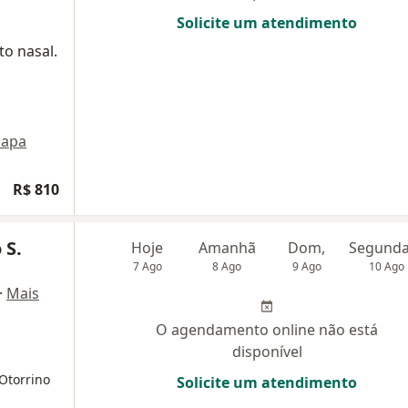
Solicite um atendimento
to nasal.
apa
R$ 810
 S.
Hoje
Amanhã
Dom,
7 Ago
8 Ago
9 Ago
10 Ago
·
Mais
O agendamento online não está
disponível
Otorrino
Solicite um atendimento