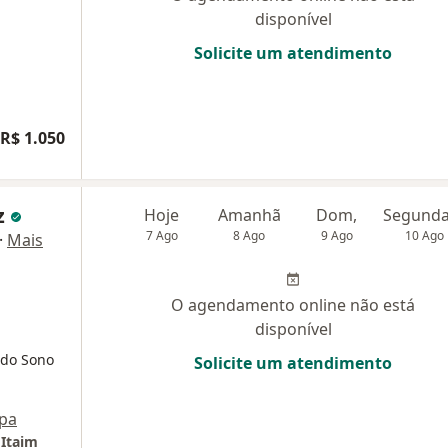
disponível
Solicite um atendimento
R$ 1.050
z
Hoje
Amanhã
Dom,
7 Ago
8 Ago
9 Ago
10 Ago
·
Mais
O agendamento online não está
disponível
 do Sono
Solicite um atendimento
pa
 Itaim