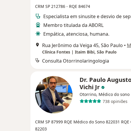
CRM SP 212786
- RQE 84674
Especialista em sinusite e desvio de sep
Membro titulada da ABORL
Empática, atenciosa, humana.
Rua Jerônimo da Veiga 45, São Paulo
•
M
Clínica Fontes | Itaim Bibi, São Paulo
Consulta Otorrinolaringologia
Dr. Paulo Augusto
Vichi Jr
Otorrino, Médico do sono
738 opiniões
CRM SP 87999
RQE Médico do Sono 822031
RQE 
82203