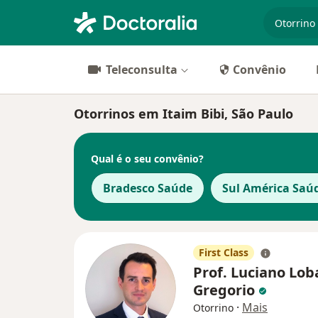
especiali
Teleconsulta
Convênio
Otorrinos em Itaim Bibi, São Paulo
Qual é o seu convênio?
Bradesco Saúde
Sul América Saú
First Class
Prof. Luciano Lob
Gregorio
·
Mais
Otorrino