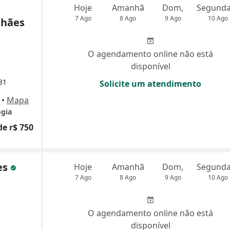
Hoje
Amanhã
Dom,
7 Ago
8 Ago
9 Ago
10 Ago
lhães
O agendamento online não está
disponível
81
Solicite um atendimento
•
Mapa
ogia
de r$ 750
tes
Hoje
Amanhã
Dom,
7 Ago
8 Ago
9 Ago
10 Ago
O agendamento online não está
disponível