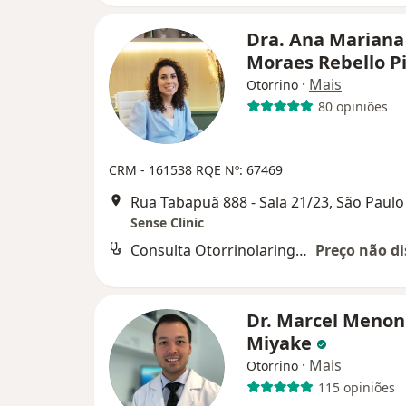
Dra. Ana Mariana
Moraes Rebello P
·
Mais
Otorrino
80 opiniões
CRM - 161538
RQE Nº: 67469
Rua Tabapuã 888 - Sala 21/23, São Paulo
Sense Clinic
Consulta Otorrinolaringologia
Preço não di
Dr. Marcel Menon
Miyake
·
Mais
Otorrino
115 opiniões