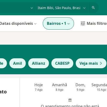
dade, doença ou nome
cidade ou região
Datas disponíveis
Bairros
•
1
Mais filtro
de
Amil
Allianz
CABESP
Veja mais
Hoje
Amanhã
Dom,
7 Ago
8 Ago
9 Ago
10 Ago
ato
O agendamento online não está