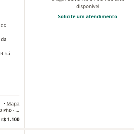
disponível
Solicite um atendimento
 do
 da
R há
o Paulo
•
Mapa
Consultório Particular - Luciano Gregorio MD PhD - Itaim Bibi
 r$ 1.100