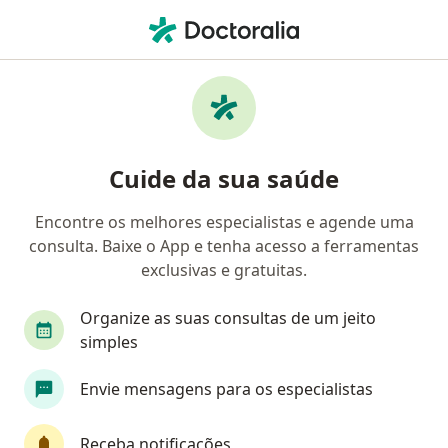
Men
Otorrino • São Paulo, Brasil
Filtros
Convênio:
Sinam
M
Otorrinos Sinam em São Paulo
Cuide da sua saúde
Encontre os melhores especialistas e agende uma
consulta. Baixe o App e tenha acesso a ferramentas
exclusivas e gratuitas.
Organize as suas consultas de um jeito
simples
Dr. Rui Carlos Ortega Filho
Envie mensagens para os especialistas
·
Mais
Otorrino
393 opiniões
Receba notificações