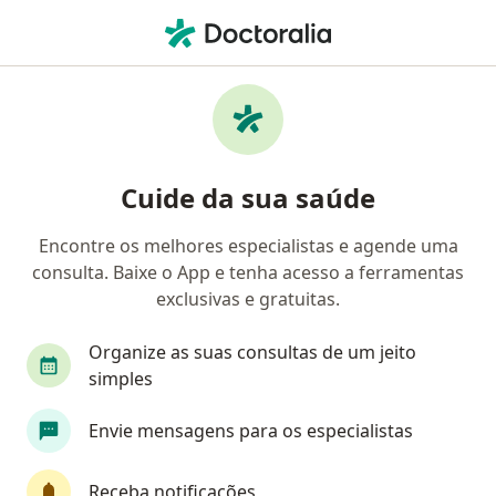
Men
Cardiologista • São Paulo, Brasil
Filtros
Convênio:
Sinam
M
Cardiologistas Sinam em São Paulo
Cuide da sua saúde
Encontre os melhores especialistas e agende uma
consulta. Baixe o App e tenha acesso a ferramentas
exclusivas e gratuitas.
Organize as suas consultas de um jeito
simples
Dr. Cleber do Lago Mazzaro
Envie mensagens para os especialistas
·
Mais
Cardiologista
150 opiniões
Receba notificações