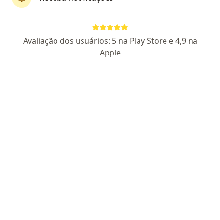
SP 51653/RQE 34428
Pacientes fiéis
Rua Franco da Rocha, 222, São Paulo
•
Mapa
Avaliação dos usuários: 5 na Play Store e 4,9 na
Consultório particular
Apple
Aceita Sinam
Consulta Cardiologia
Esse especialista não oferece agendamento online para esse endereço.
Solicite um atendimento