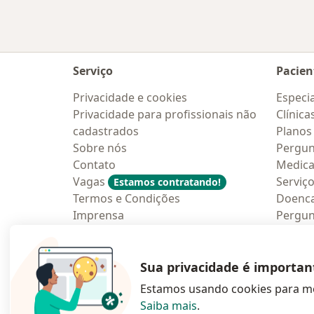
Serviço
Pacien
Privacidade e cookies
Especia
Privacidade para profissionais não
Clínica
cadastrados
Planos
Sobre nós
Pergun
Contato
Medic
Vagas
Serviç
Estamos contratando!
Termos e Condições
Doenc
Imprensa
Pergun
Lei da Igualdade Salarial
Aplica
Blog p
Sua privacidade é importan
Estamos usando cookies para me
Saiba mais
.
abre num novo s
abre num
a
Polska
,
Türkiye
,
España
,