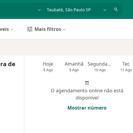
dade, doença ou nome
cidade ou região
veis
Mais filtros
ira de
Hoje
Amanhã
Segunda-feira
Ter,
8 Ago
9 Ago
10 Ago
11 Ago
O agendamento online não está
disponível
Mostrar número