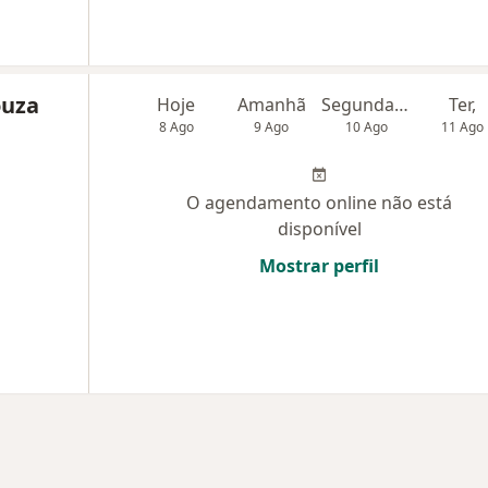
ouza
Hoje
Amanhã
Segunda-feira
Ter,
8 Ago
9 Ago
10 Ago
11 Ago
O agendamento online não está
disponível
Mostrar perfil