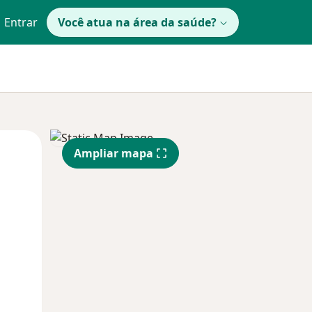
Entrar
Você atua na área da saúde?
Qua
Qui,
Sex,
Ampliar mapa
12 Ago
13 Ago
14 Ago