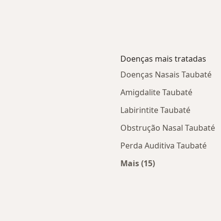
Doenças mais tratadas
Doenças Nasais Taubaté
Amigdalite Taubaté
Labirintite Taubaté
Obstrução Nasal Taubaté
Perda Auditiva Taubaté
Mais (15)
Mais na categoria: D
ade
udar de cidade