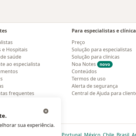
tes
Para especialistas e clínic
listas
Preço
s e Hospitais
Solução para especialistas
 de saúde
Solução para clinicas
te ao especialista
Noa Notes
novo
amentos
Conteúdos
os
Termos de uso
as
Alerta de segurança
tas frequentes
Central de Ajuda para client
ções móveis
ara pacientes
te.
lhorar sua experiência.
eparador
 novo separador
bre num novo separador
abre num novo separador
abre num novo separador
abre num novo separador
abre num novo separa
abre num novo
abre num
ab
Italia
,
Deutschland
,
Česko
,
Portugal
,
México
,
Chile
,
Brasil
,
A