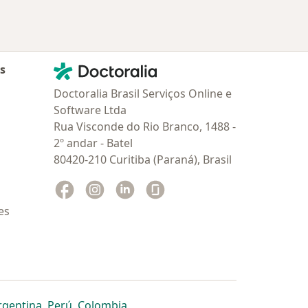
Contato
Doctoralia - Homepage
as
Doctoralia Brasil Serviços Online e
Software Ltda
Rua Visconde do Rio Branco, 1488 -
2º andar - Batel
80420-210 Curitiba (Paraná), Brasil
Facebook
abre num novo separador
Instagram
abre num novo separador
Linkedin
abre num novo separador
Glassdoor
abre num novo separador
es
dor
 separador
 novo separador
re num novo separador
abre num novo separador
abre num novo separador
abre num novo separador
rgentina
,
Perú
,
Colombia