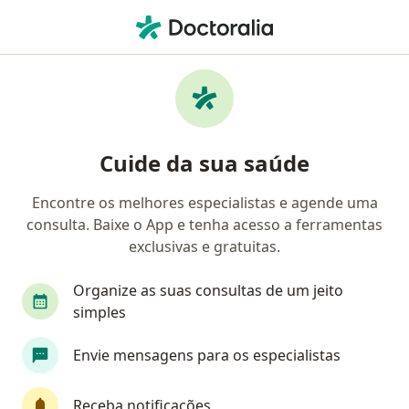
Men
Otorrino • Taubaté, São Paulo SP
Filtros
Convênio:
Mediservice
Otorrinos Mediservice em Taubaté
Cuide da sua saúde
Encontre os melhores especialistas e agende uma
consulta. Baixe o App e tenha acesso a ferramentas
exclusivas e gratuitas.
Organize as suas consultas de um jeito
simples
Dr. Ronny Ng
Envie mensagens para os especialistas
·
Mais
Otorrino
3003 opiniões
Receba notificações