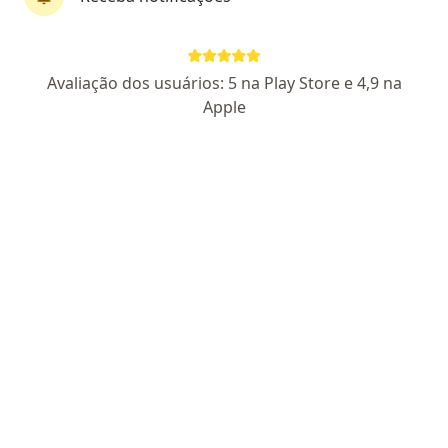
CRM 111830 SP - RQE 27057
Pacientes fiéis
Rua Quatro de Março, 529, Taubaté
•
Mapa
Avaliação dos usuários: 5 na Play Store e 4,9 na
Dr. Ronny Ng - Rinoplastia Taubaté
Apple
Aceita Mediservice
Consulta Otorrinolaringologia
Esse especialista não oferece agendamento online para esse endereço.
Solicite um atendimento