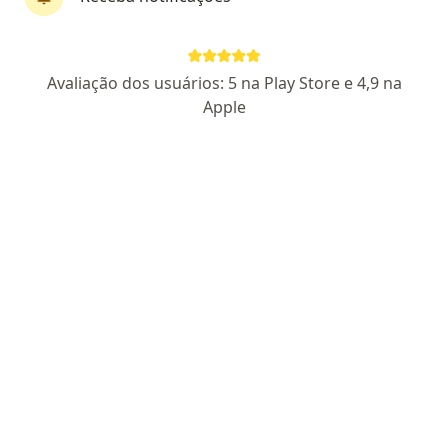
Dr. Ronny Ng
Avaliação dos usuários: 5 na Play Store e 4,9 na
·
Mais
Otorrino
Apple
3002 opiniões
CRM 111830 SP - RQE 27057
Pacientes fiéis
Rua Quatro de Março, 529, Taubaté
•
Mapa
Dr. Ronny Ng - Rinoplastia Taubaté
Consulta Otorrinolaringologia
R$ 250
Esse especialista não oferece agendamento online para esse endereço.
Solicite um atendimento