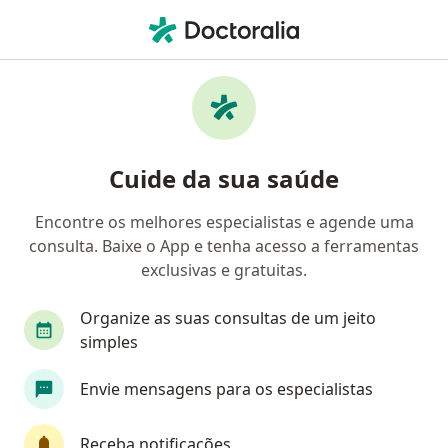
Men
Desvio Do Septo Nasal • Taubaté, São Paulo SP
Filtros
• 1
Convênio
Mapa
Profissionais com experiência Desvio do
Cuide da sua saúde
septo nasal, Taubaté
Encontre os melhores especialistas e agende uma
consulta. Baixe o App e tenha acesso a ferramentas
Qual especialização você está procurando?
exclusivas e gratuitas.
Otorrino
Oftalmologista
Cirurgião plásti
Organize as suas consultas de um jeito
simples
Envie mensagens para os especialistas
Receba notificações