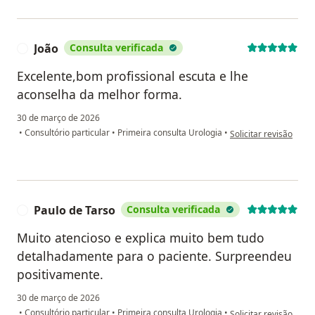
João
Consulta verificada
J
Excelente,bom profissional escuta e lhe
aconselha da melhor forma.
30 de março de 2026
na opinião do utilizad
•
Consultório particular
•
Primeira consulta Urologia
•
Solicitar revisão
Paulo de Tarso
Consulta verificada
P
Muito atencioso e explica muito bem tudo
detalhadamente para o paciente. Surpreendeu
positivamente.
30 de março de 2026
na opinião do utilizad
•
Consultório particular
•
Primeira consulta Urologia
•
Solicitar revisão