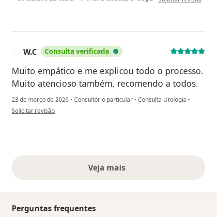
W.C
Consulta verificada
W
Muito empático e me explicou todo o processo.
Muito atencioso também, recomendo a todos.
23 de março de 2026
•
Consultório particular
•
Consulta Urologia
•
na opinião do utilizador W.C
Solicitar revisão
Veja mais
opiniões acima
Perguntas frequentes