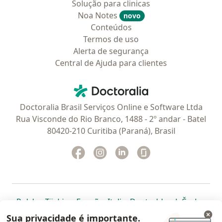
Solução para clinicas
Noa Notes
novo
Conteúdos
Termos de uso
Alerta de segurança
Central de Ajuda para clientes
Contato
Doctoralia - Homepage
Doctoralia Brasil Serviços Online e Software Ltda
Rua Visconde do Rio Branco, 1488 - 2º andar - Batel
80420-210 Curitiba (Paraná), Brasil
Facebook
abre num novo separador
Instagram
abre num novo separador
Linkedin
abre num novo separad
Glassdoor
abre num novo se
abre num novo separador
abre num novo separador
abre num novo separador
abre num novo separado
abre num n
abre
Polska
,
Türkiye
,
España
,
Italia
,
Deutschland
,
Česko
,
abre num novo separador
abre num novo separador
abre num novo separador
abre num novo separa
abre num no
abre n
Portugal
,
México
,
Chile
,
Brasil
,
Argentina
,
Perú
,
Sua privacidade é importante.