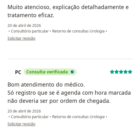
Muito atencioso, explicação detalhadamente e
tratamento eficaz.
20 de abril de 2026
•
Consultório particular
•
Retorno de consultas Urologia
•
na opinião do utilizador Alexandre Lucas
Solicitar revisão
PC
Consulta verificada
P
Bom atendimento do médico.
Só registro que se é agenda com hora marcada
não deveria ser por ordem de chegada.
20 de abril de 2026
•
Consultório particular
•
Retorno de consultas Urologia
•
na opinião do utilizador PC
Solicitar revisão