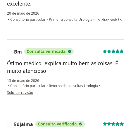
excelente.
20 de maio de 2026
na opinião do utilizad
•
Consultório particular
•
Primeira consulta Urologia
•
Solicitar revisão
Bm
Consulta verificada
B
Ótimo médico, explica muito bem as coisas. É
muito atencioso
13 de maio de 2026
•
Consultório particular
•
Retorno de consultas Urologia
•
na opinião do utilizador Bm
Solicitar revisão
Edjalma
Consulta verificada
E