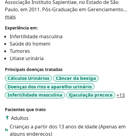
Associação Instituto Sapientiae, no Estado de São
Paulo, em 2011. Pós-Graduação em Gerenciamento
Sobre mim
Operacional nas Organizações de Saúde pelo CEPERJ,
mais
em 2016.
Experiência em:
Infertilidade masculina
Saúde do homem
Tumores
Litiase urinária
Principais doenças tratadas
Cálculos Urinários
Câncer da bexiga
Doenças dos rins e aparelho urinário
a11y
Infertilidade masculina
Ejaculação precoce
+13
Pacientes que trato
Adultos
Crianças a partir dos 13 anos de idade (Apenas em
alguns endereços)