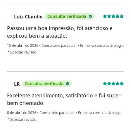
Luiz Claudio
Consulta verificada
L
Passou uma boa impressão, foi atencioso e
explicou bem a situação.
15 de abril de 2026
•
Consultório particular
•
Primeira consulta Urologia
na opinião do utilizador Luiz Claudio
•
Solicitar revisão
LR
Consulta verificada
L
Excelente atendimento, satisfatório e fui super
bem orientado.
8 de abril de 2026
•
Consultório particular
•
Primeira consulta Urologia
na opinião do utilizador LR
•
Solicitar revisão