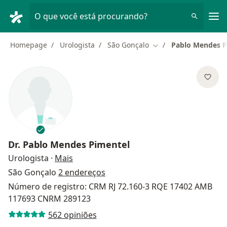
Men
O que você está procurando?
Homepage
Urologista
São Gonçalo
Pablo Mendes P
Mudar de cidade
Dr.
Pablo Mendes Pimentel
sobre as especializações
Urologista
·
Mais
São Gonçalo
2 endereços
Número de registro: CRM RJ 72.160-3 RQE 17402 AMB
117693 CNRM 289123
562 opiniões