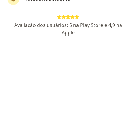
Dr. Gabriel Campos
Avaliação dos usuários: 5 na Play Store e 4,9 na
·
Mais
Urologista
Apple
58 opiniões
973521 RJ
Endereço
Teleconsulta
Avenida Presidente Kennedy 735 - Edifício Icon Business & Mall - Sala 424 Estrela do Norte, São Gonçalo
•
Mapa
Consultório - Dr. Gabriel Campos - São Gonçalo/RJ
Consulta Urologia
Preço não disponível
Esse especialista não oferece agendamento online para esse endereço.
Solicite um atendimento