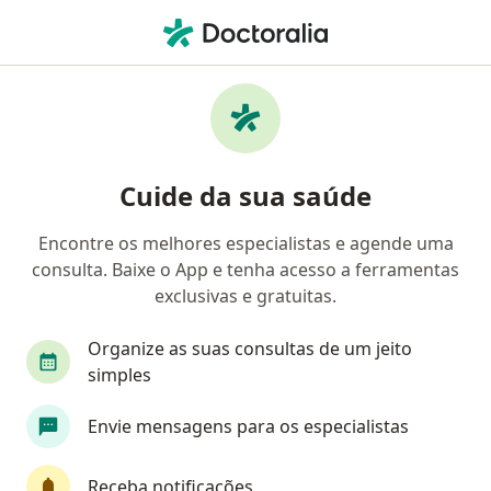
Men
Infecções Urinárias • São Gonçalo, Rio de Janeiro RJ
Filtros
• 1
Convênio
Mapa
Profissionais com experiência Infecções
Cuide da sua saúde
Urinárias, São Gonçalo
Encontre os melhores especialistas e agende uma
consulta. Baixe o App e tenha acesso a ferramentas
Qual especialização você está procurando?
exclusivas e gratuitas.
Ginecologista
Urologista
Médico clínico g
Organize as suas consultas de um jeito
simples
Envie mensagens para os especialistas
Receba notificações