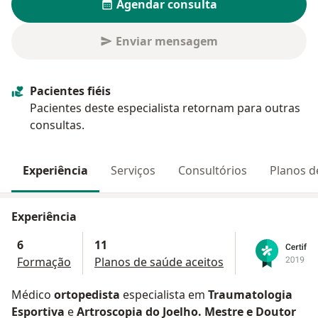
Agendar consulta
Enviar mensagem
Pacientes fiéis
Pacientes deste especialista retornam para outras
consultas.
Experiência
Serviços
Consultórios
Planos d
Experiência
6
11
Formação
Planos de saúde aceitos
Médico
ortopedista
especialista em
Traumatologia
Esportiva
e
Artroscopia do Joelho. Mestre e Doutor