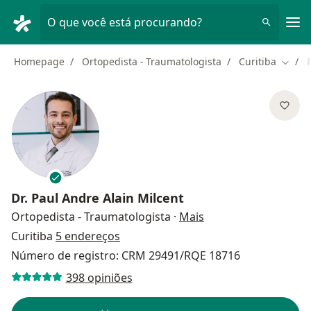
Men
O que você está procurando?
Homepage
Ortopedista - Traumatologista
Curitiba
Mudar
Dr.
Paul Andre Alain Milcent
sobre as especializa
Ortopedista - Traumatologista
·
Mais
Curitiba
5 endereços
Número de registro: CRM 29491/RQE 18716
398 opiniões