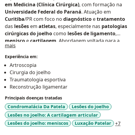
em Medicina (Clínica Cirúrgica)
, com formação na
Universidade Federal do Paraná
. Atuação em
Curitiba
/PR com foco no
diagnóstico
e
tratamento
das
lesões
em
atletas
, especialmente nas
patologias
cirúrgicas do joelho
como
lesões de ligamento
,
menisco
e
cartilagem
. Abordagem voltada para a
Sobre mim
mais
prevenção
e
reabilitação
precoce, visando sempre a
longevidade no
esporte
e a prática voltada para o
Experiência em:
desempenho e qualidade de vida. Experiência no
Artroscopia
Departamento Médico Profissional do Paraná Clube
Cirurgia do joelho
e no
Departamento Médico do Curitiba Rugby
.
Traumatologia esportiva
Reconstrução ligamentar
Principais doenças tratadas
Condromalácia Da Patela
Lesões do joelho
Lesões no joelho: A cartilagem articular
a11y_
Lesões do joelho: meniscos
Luxação Patelar
+7