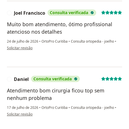
Joel Francisco
Consulta verificada
J
Muito bom atendimento, ótimo profissional
atencioso nos detalhes
24 de julho de 2026
•
OrtoPro Curitiba
•
Consulta ortopedia - joelho
•
na opinião do utilizador Joel Francisco
Solicitar revisão
Daniel
Consulta verificada
D
Atendimento bom cirurgia ficou top sem
nenhum problema
17 de julho de 2026
•
OrtoPro Curitiba
•
Consulta ortopedia - joelho
•
na opinião do utilizador Daniel
Solicitar revisão