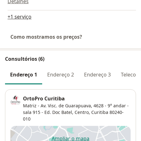
Detalhes
+1 serviço
Como mostramos os preços?
Consultórios (6)
Endereço 1
Endereço 2
Endereço 3
Telecons
OrtoPro Curitiba
Matriz - Av. Visc. de Guarapuava, 4628 - 9° andar -
sala 915 - Ed. Doc Batel,
Centro
,
Curitiba
80240-
010
Ampliar o mapa