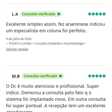
L A
Consulta verificada
L
Excelente simples assim, fez anaminese indicou
um especialista em coluna foi perfeito.
9 de julho de 2026
•
OrtoPro Curitiba
•
Consulta ortopedia e traumatologia
•
na opinião do utilizador L A
Solicitar revisão
M.B
Consulta verificada
M
O Dr. é muito atencioso e profissional. Super
indico. Demorou a consulta pelo fato q o
sistema foi implantado novo. Em outra consulta
foi super pontual .A recepção tem um excelente
atendimento...