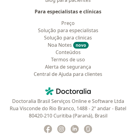
Blog para pacientes
Para especialistas e clínicas
Preço
Solução para especialistas
Solução para clinicas
Noa Notes
novo
Conteúdos
Termos de uso
Alerta de segurança
Central de Ajuda para clientes
Contato
Doctoralia - Homepage
Doctoralia Brasil Serviços Online e Software Ltda
Rua Visconde do Rio Branco, 1488 - 2º andar - Batel
80420-210 Curitiba (Paraná), Brasil
Facebook
abre num novo separador
Instagram
abre num novo separador
Linkedin
abre num novo separad
Glassdoor
abre num novo se