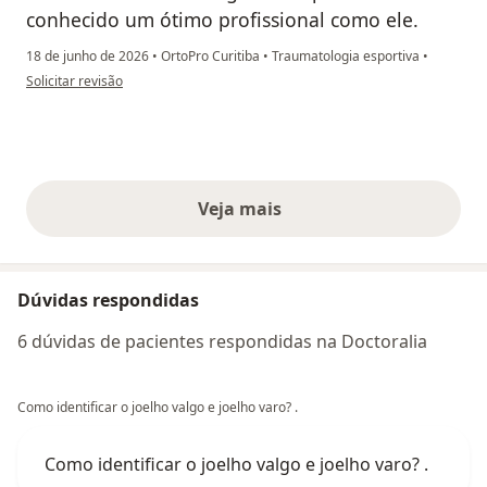
conhecido um ótimo profissional como ele.
18 de junho de 2026
•
OrtoPro Curitiba
•
Traumatologia esportiva
•
na opinião do utilizador Giulia M
Solicitar revisão
Veja mais
opiniões acima
Dúvidas respondidas
6 dúvidas de pacientes respondidas na Doctoralia
Como identificar o joelho valgo e joelho varo? .
Como identificar o joelho valgo e joelho varo? .