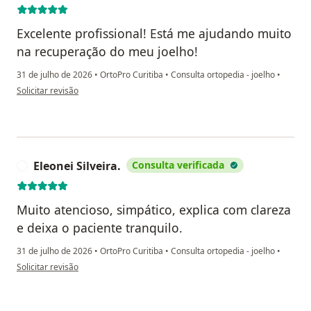
Excelente profissional! Está me ajudando muito
na recuperação do meu joelho!
31 de julho de 2026
•
OrtoPro Curitiba
•
Consulta ortopedia - joelho
•
na opinião do utilizador Gabriel Trindade
Solicitar revisão
Eleonei Silveira.
Consulta verificada
E
Muito atencioso, simpático, explica com clareza
e deixa o paciente tranquilo.
31 de julho de 2026
•
OrtoPro Curitiba
•
Consulta ortopedia - joelho
•
na opinião do utilizador Eleonei Silveira.
Solicitar revisão