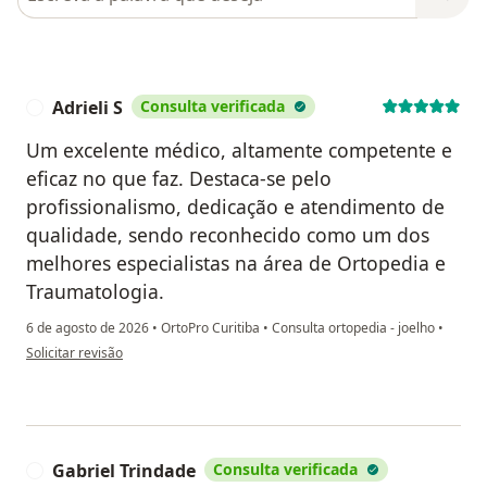
Adrieli S
Consulta verificada
A
Um excelente médico, altamente competente e
eficaz no que faz. Destaca-se pelo
profissionalismo, dedicação e atendimento de
qualidade, sendo reconhecido como um dos
melhores especialistas na área de Ortopedia e
Traumatologia.
6 de agosto de 2026
•
OrtoPro Curitiba
•
Consulta ortopedia - joelho
•
na opinião do utilizador Adrieli S
Solicitar revisão
Gabriel Trindade
Consulta verificada
G