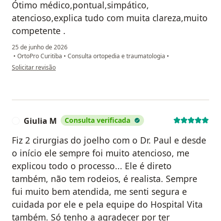
Ótimo médico,pontual,simpático,
atencioso,explica tudo com muita clareza,muito
competente .
25 de junho de 2026
•
OrtoPro Curitiba
•
Consulta ortopedia e traumatologia
•
na opinião do utilizador Janete
Solicitar revisão
Giulia M
Consulta verificada
G
Fiz 2 cirurgias do joelho com o Dr. Paul e desde
o início ele sempre foi muito atencioso, me
explicou todo o processo... Ele é direto
também, não tem rodeios, é realista. Sempre
fui muito bem atendida, me senti segura e
cuidada por ele e pela equipe do Hospital Vita
também. Só tenho a agradecer por ter