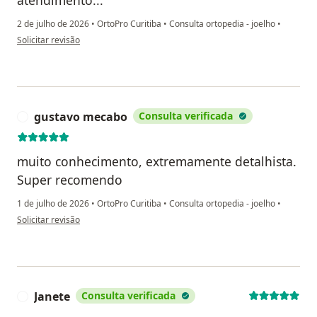
2 de julho de 2026
•
OrtoPro Curitiba
•
Consulta ortopedia - joelho
•
na opinião do utilizador M.B
Solicitar revisão
gustavo mecabo
Consulta verificada
G
muito conhecimento, extremamente detalhista.
Super recomendo
1 de julho de 2026
•
OrtoPro Curitiba
•
Consulta ortopedia - joelho
•
na opinião do utilizador gustavo mecabo
Solicitar revisão
Janete
Consulta verificada
J