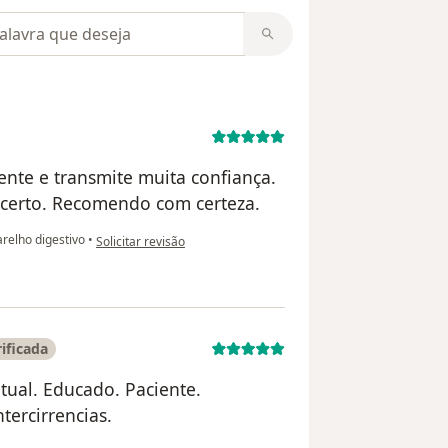
m opiniões
iente e transmite muita confiança.
o certo. Recomendo com certeza.
na opinião do utilizador Marisa Cardoso
relho digestivo
•
Solicitar revisão
ificada
ntual. Educado. Paciente.
tercirrencias.
dor Paulo Martins Robinson