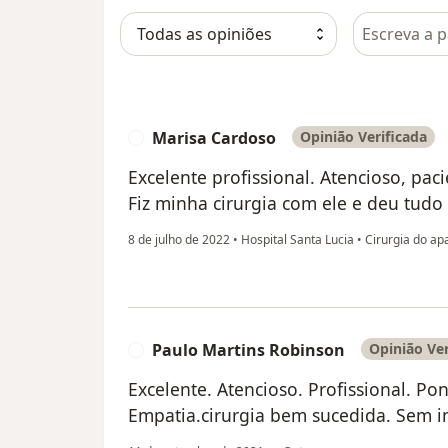
Pesquisar e
Marisa Cardoso
Opinião Verificada
M
Excelente profissional. Atencioso, pac
Fiz minha cirurgia com ele e deu tud
8 de julho de 2022
•
Hospital Santa Lucia
•
Cirurgia do apa
Paulo Martins Robinson
Opinião Ver
P
Excelente. Atencioso. Profissional. Po
Empatia.cirurgia bem sucedida. Sem in
na opinião do utiliza