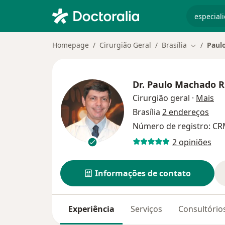
especiali
Homepage
Cirurgião Geral
Brasília
Paul
Mudar de 
Dr.
Paulo Machado Ri
so
Cirurgião geral
·
Mais
Brasília
2 endereços
Número de registro: CR
2 opiniões
Informações de contato
Experiência
Serviços
Consultório