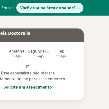
Entrar
Você atua na área da saúde?
ela Doctoralia
Amanhã
Segunda-feira
Ter,
Qua
Qui,
9 Ago
10 Ago
11 Ago
12 Ago
13 Ag
Esse especialista não oferece
amento online para esse endereço.
Solicite um atendimento