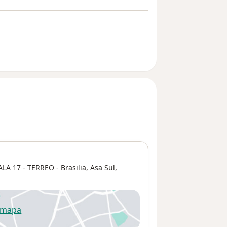
A 17 - TERREO - Brasilia,
Asa Sul
,
 mapa
re num novo separador