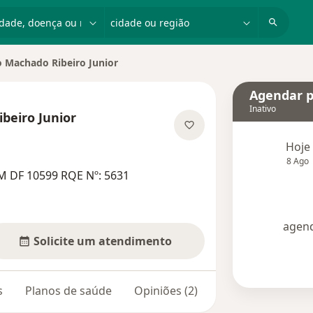
dade, doença ou nome
cidade ou região
o Machado Ribeiro Junior
cidade
Agendar p
Inativo
beiro Junior
bre as especializações
Hoje
8 Ago
M DF 10599 RQE Nº: 5631
agend
Solicite um atendimento
s
Planos de saúde
Opiniões (2)