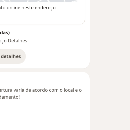
nto online neste endereço
das)
eço
Detalhes
 detalhes
bre o endereço
rtura varia de acordo com o local e o
ndamento!