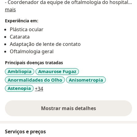
- Coordenador da equipe de oftalmologia do hospital
Sobre mim
Cristovão da Gama e Gatti centro de oftalmologia,
mais
saúde e bem-estar
Experiência em:
Plástica ocular
Catarata
Adaptação de lente de contato
Oftalmologia geral
Principais doenças tratadas
Ambliopia
Amaurose Fugaz
Anormalidades do Olho
Anisometropia
a11y_sr_more_diseases
Astenopia
+34
Mostrar mais detalhes
sobre a experiência
Serviços e preços