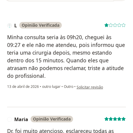
L
Opinião Verificada
Minha consulta seria às 09h20, cheguei às
09:27 e ele não me atendeu, pois informou que
teria uma cirurgia depois, mesmo estando
dentro dos 15 minutos. Quando eles que
atrasam não podemos reclamar, triste a atitude
do profissional.
na opinião do utilizador L
13 de abril de 2026
•
outro lugar
•
Outro
•
Solicitar revisão
Maria
Opinião Verificada
M
Dr. foi muito atencioso, esclareceu todas as