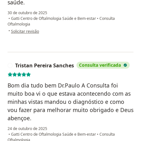
saúde.
30 de outubro de 2025
•
Gatti Centro de Oftalmologia Saúde e Bem-estar
•
Consulta
Oftalmologia
na opinião do utilizador EBF
•
Solicitar revisão
Tristan Pereira Sanches
Consulta verificada
T
Bom dia tudo bem Dr.Paulo A Consulta foi
muito boa vi o que estava acontecendo com as
minhas vistas mandou o diagnóstico e como
vou fazer para melhorar muito obrigado e Deus
abençoe.
24 de outubro de 2025
•
Gatti Centro de Oftalmologia Saúde e Bem-estar
•
Consulta
Oftalmologia