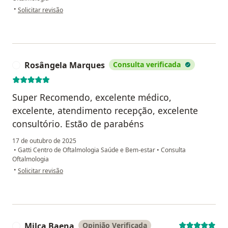
na opinião do utilizador Tristan Pereira Sanches
•
Solicitar revisão
Rosângela Marques
Consulta verificada
R
Super Recomendo, excelente médico,
excelente, atendimento recepção, excelente
consultório. Estão de parabéns
17 de outubro de 2025
•
Gatti Centro de Oftalmologia Saúde e Bem-estar
•
Consulta
Oftalmologia
na opinião do utilizador Rosângela Marques
•
Solicitar revisão
Milca Baena
Opinião Verificada
M