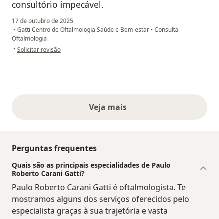
consultório impecável.
17 de outubro de 2025
•
Gatti Centro de Oftalmologia Saúde e Bem-estar
•
Consulta
Oftalmologia
na opinião do utilizador Priscila
•
Solicitar revisão
Veja mais
opiniões acima
Perguntas frequentes
Quais são as principais especialidades de Paulo
Roberto Carani Gatti?
Paulo Roberto Carani Gatti é oftalmologista. Te
mostramos alguns dos serviços oferecidos pelo
especialista graças à sua trajetória e vasta