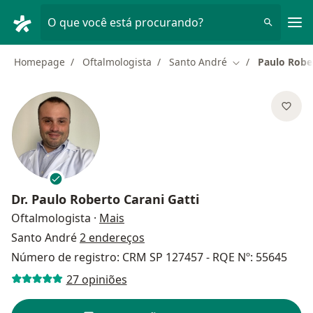
Men
O que você está procurando?
Homepage
Oftalmologista
Santo André
Paulo Rober
Mudar de cidade
Dr.
Paulo Roberto Carani Gatti
sobre as especializações
Oftalmologista
·
Mais
Santo André
2 endereços
Número de registro: CRM SP 127457 - RQE Nº: 55645
27 opiniões