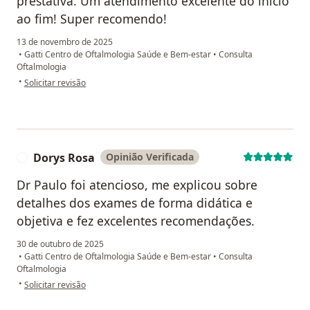
prestativa. Um atendimento excelente do início
ao fim! Super recomendo!
13 de novembro de 2025
•
Gatti Centro de Oftalmologia Saúde e Bem-estar
•
Consulta
Oftalmologia
na opinião do utilizador Milene Ferreira
•
Solicitar revisão
Dorys Rosa
Opinião Verificada
D
Dr Paulo foi atencioso, me explicou sobre
detalhes dos exames de forma didática e
objetiva e fez excelentes recomendações.
30 de outubro de 2025
•
Gatti Centro de Oftalmologia Saúde e Bem-estar
•
Consulta
Oftalmologia
na opinião do utilizador Dorys Rosa
•
Solicitar revisão