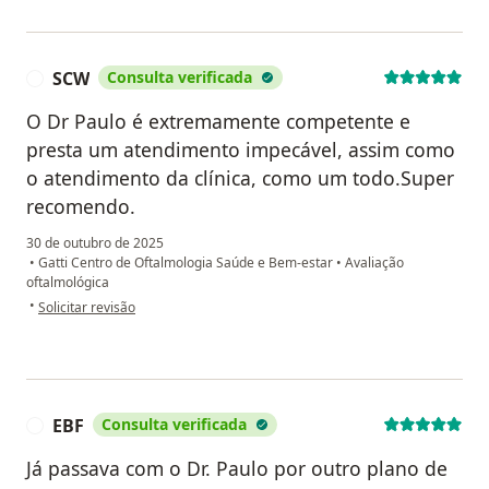
SCW
Consulta verificada
S
O Dr Paulo é extremamente competente e
presta um atendimento impecável, assim como
o atendimento da clínica, como um todo.Super
recomendo.
30 de outubro de 2025
•
Gatti Centro de Oftalmologia Saúde e Bem-estar
•
Avaliação
oftalmológica
na opinião do utilizador SCW
•
Solicitar revisão
EBF
Consulta verificada
E
Já passava com o Dr. Paulo por outro plano de