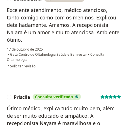
Excelente atendimento, médico atencioso,
tanto comigo como com os meninos. Explicou
detalhadamente. Amamos. A recepcionista
Naiara é um amor e muito atenciosa. Ambiente
ótimo.
17 de outubro de 2025
•
Gatti Centro de Oftalmologia Saúde e Bem-estar
•
Consulta
Oftalmologia
na opinião do utilizador Milca Baena
•
Solicitar revisão
Priscila
Consulta verificada
P
Ótimo médico, explica tudo muito bem, além
de ser muito educado e simpático. A
recepcionista Nayara é maravilhosa e o