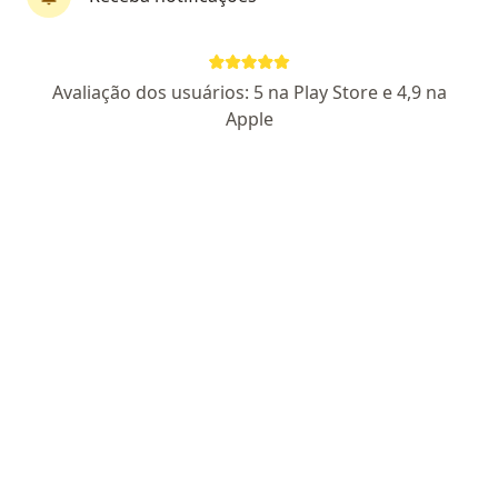
Dr. Onofre Mendes
·
Mais
Pediatra
Avaliação dos usuários: 5 na Play Store e 4,9 na
154 opiniões
Apple
CRM DF 21933
RQE Nº: 16743
Endereço
Teleconsulta
SGCV LOTE 15 JADE HOME OFFICE SALAS 113/114 PARK SUL, Brasília
•
Mapa
IPED - DF/Instituto De Pediatria Do Distrito Federal
Consulta Pediatria
R$ 400
Esse especialista não oferece agendamento online para esse endereço.
Solicite um atendimento
Proteja-se nesta temporada de gripe