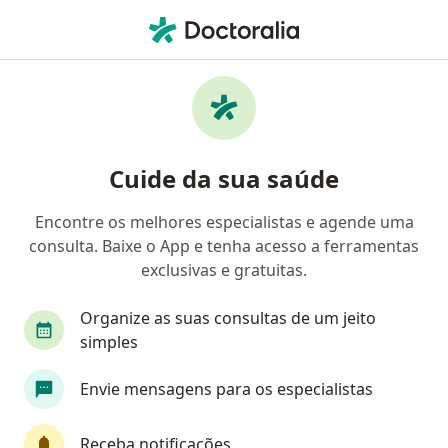
Men
Pediatra • Brazlândia, Distrito Federal DF
Filtros
Convênio
Mapa
Pediatras em Brazlândia
Cuide da sua saúde
Encontre os melhores especialistas e agende uma
Qual é o seu convênio?
consulta. Baixe o App e tenha acesso a ferramentas
EMBRATEL
exclusivas e gratuitas.
Organize as suas consultas de um jeito
simples
Envie mensagens para os especialistas
Receba notificações