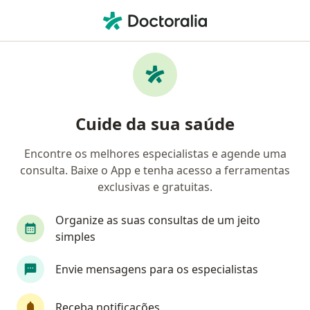
Men
Pediatra • Valparaíso de Goiás, Goiás GO
Filtros
Convênio
Mapa
Pediatras em Valparaíso de Goiás
Cuide da sua saúde
Encontre os melhores especialistas e agende uma
Qual é o seu convênio?
consulta. Baixe o App e tenha acesso a ferramentas
exclusivas e gratuitas.
Organize as suas consultas de um jeito
simples
Envie mensagens para os especialistas
Dra. Maria Ines Lago Pacha
Receba notificações