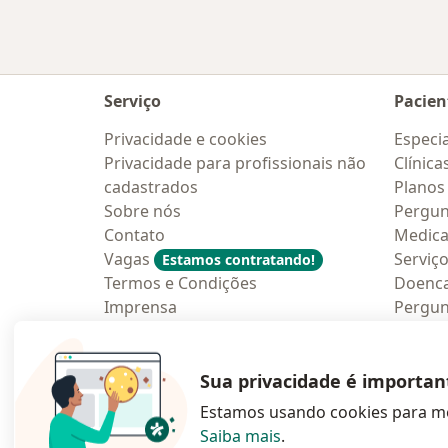
Serviço
Pacien
Privacidade e cookies
Especia
Privacidade para profissionais não
Clínica
cadastrados
Planos
Sobre nós
Pergun
Contato
Medic
Vagas
Serviç
Estamos contratando!
Termos e Condições
Doenc
Imprensa
Pergun
Lei da Igualdade Salarial
Aplica
Blog p
Sua privacidade é importan
Estamos usando cookies para me
Saiba mais
.
abre num novo s
abre num
a
Polska
,
Türkiye
,
España
,