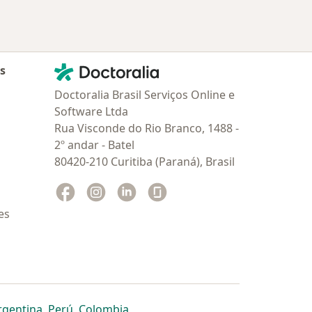
Contato
Doctoralia - Homepage
as
Doctoralia Brasil Serviços Online e
Software Ltda
Rua Visconde do Rio Branco, 1488 -
2º andar - Batel
80420-210 Curitiba (Paraná), Brasil
Facebook
abre num novo separador
Instagram
abre num novo separador
Linkedin
abre num novo separador
Glassdoor
abre num novo separador
es
dor
 separador
 novo separador
re num novo separador
abre num novo separador
abre num novo separador
abre num novo separador
rgentina
,
Perú
,
Colombia