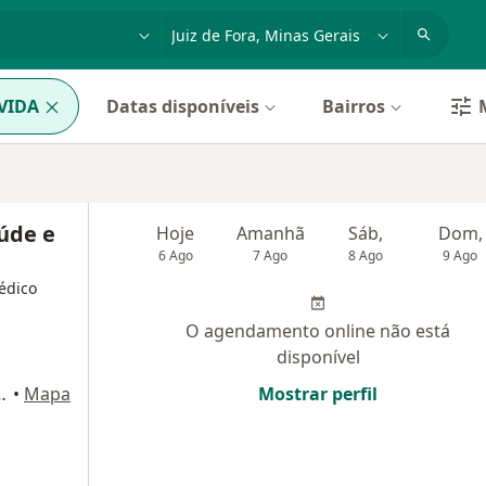
dade, doença ou nome
cidade ou região
VIDA
Datas disponíveis
Bairros
aúde e
Hoje
Amanhã
Sáb,
Dom,
6 Ago
7 Ago
8 Ago
9 Ago
Médico
O agendamento online não está
disponível
Norte, Andar M1, Juiz de Fora
•
Mapa
Mostrar perfil