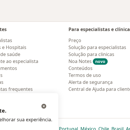
tes
Para especialistas e clínic
listas
Preço
s e Hospitais
Solução para especialistas
 de saúde
Solução para clinicas
te ao especialista
Noa Notes
novo
amentos
Conteúdos
os
Termos de uso
as
Alerta de segurança
tas frequentes
Central de Ajuda para client
ções móveis
ara pacientes
te.
lhorar sua experiência.
eparador
 novo separador
bre num novo separador
abre num novo separador
abre num novo separador
abre num novo separador
abre num novo separa
abre num novo
abre num
ab
Italia
,
Deutschland
,
Česko
,
Portugal
,
México
,
Chile
,
Brasil
,
A