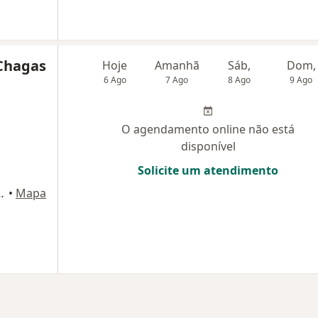
 Chagas
Hoje
Amanhã
Sáb,
Dom,
6 Ago
7 Ago
8 Ago
9 Ago
O agendamento online não está
disponível
Solicite um atendimento
Norte, Andar M1, Juiz de Fora
•
Mapa