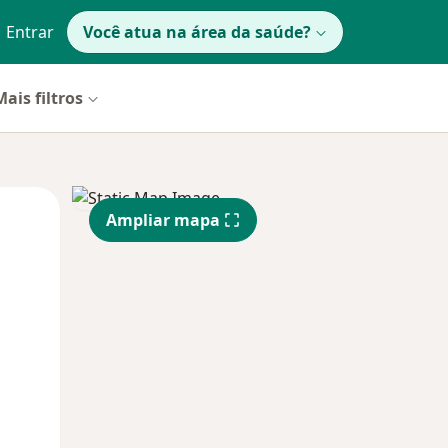
Entrar
Você atua na área da saúde?
Mais filtros
Segunda-feira
Ter,
Qua
Ampliar mapa
10 Ago
11 Ago
12 Ago