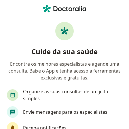
Men
Pediatra • Maceió, Alagoas AL
Filtros
Convênio:
Life Empresarial
Pediatras Life Empresarial em Maceió
Cuide da sua saúde
Encontre os melhores especialistas e agende uma
consulta. Baixe o App e tenha acesso a ferramentas
exclusivas e gratuitas.
Organize as suas consultas de um jeito
simples
Dra. Eliana Silva Lites
Envie mensagens para os especialistas
·
Mais
Pediatra
75 opiniões
Receba notificações