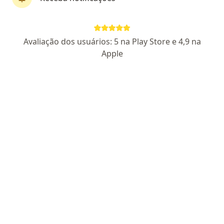
CRM 3560
RQE 906
Pacientes fiéis
Av. Comendador Gustavo Paiva , 2990 (Centro Médico Shopping Maceió ), Maceió
•
Mapa
Avaliação dos usuários: 5 na Play Store e 4,9 na
Clínica Crescer
Apple
Aceita Unimed
Consulta Pediatria
Esse especialista não oferece agendamento online para esse endereço.
Solicite um atendimento