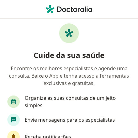
Men
Pediatra • Maceió, Alagoas AL
Filtros
Convênio:
Unimed
Pediatras Unimed em Maceió
Cuide da sua saúde
Encontre os melhores especialistas e agende uma
consulta. Baixe o App e tenha acesso a ferramentas
exclusivas e gratuitas.
Organize as suas consultas de um jeito
simples
Dr. Helder Costa
Envie mensagens para os especialistas
·
Mais
Pediatra
564 opiniões
Receba notificações