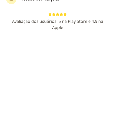
Dr. Luiz Sergio Bahia Cardoso
Pediatra
Avaliação dos usuários: 5 na Play Store e 4,9 na
1 opinião
Apple
CRM 7760 MG - RQE 4449
R Senador Melo Viana, 336, Pedro Leopoldo
•
Mapa
Consultório particular
Esse especialista não oferece agendamento online para esse endereço.
Solicite um atendimento