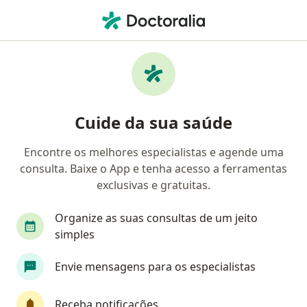
Men
Pediatra • Pedro Leopoldo, Minas Gerais MG
Filtros
Convênio
Mapa
Pediatras em Pedro Leopoldo
Cuide da sua saúde
Encontre os melhores especialistas e agende uma
Qual é o seu convênio?
consulta. Baixe o App e tenha acesso a ferramentas
Infraero
exclusivas e gratuitas.
Organize as suas consultas de um jeito
simples
Envie mensagens para os especialistas
Receba notificações