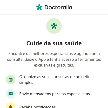
Men
Pediatra • São José Da Lapa, Minas Gerais MG
Filtros
Convênio
Mapa
Pediatras em São José Da Lapa
Cuide da sua saúde
Encontre os melhores especialistas e agende uma
Qual é o seu convênio?
consulta. Baixe o App e tenha acesso a ferramentas
Infraero
exclusivas e gratuitas.
Organize as suas consultas de um jeito
simples
Envie mensagens para os especialistas
Receba notificações