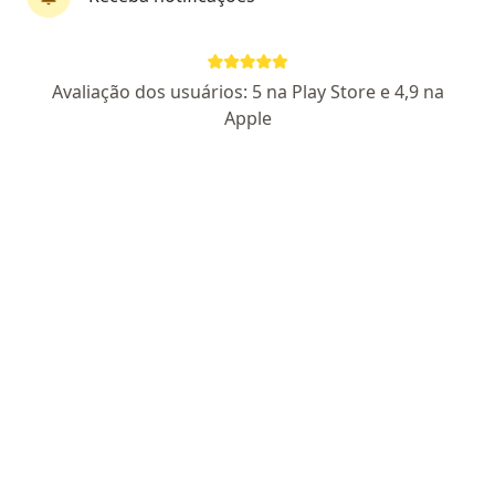
Dra. Laís Japiassú
·
Mais
Pediatra, Alergista
Avaliação dos usuários: 5 na Play Store e 4,9 na
240 opiniões
Apple
CRM MG 90269
- RQE 52911 - RQE 52909
Endereço
Teleconsulta
(MG, BH, Venda Nova) - R. Padre Pedro pinto, 1595, Lj 27-29 | 2 andar, Luna Street Mall, Belo Horizonte
•
Mapa
Instituto Saúde
Consulta Pediatria
R$ 310
Esse especialista não oferece agendamento online para esse endereço.
Solicite um atendimento