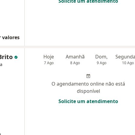
Solicite um atendimento
 valores
Brito
Hoje
Amanhã
Dom,
7 Ago
8 Ago
9 Ago
10 Ago
ia
O agendamento online não está
disponível
Solicite um atendimento
a