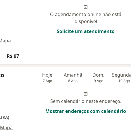
O agendamento online não está
disponível
Solicite um atendimento
Mapa
R$ 97
co
Hoje
Amanhã
Dom,
7 Ago
8 Ago
9 Ago
10 Ago
Sem calendário neste endereço.
Mostrar endereços com calendário
ATRA)
Mapa