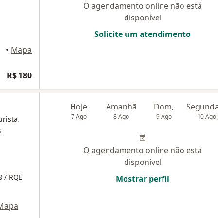
O agendamento online não está
disponível
Solicite um atendimento
•
Mapa
R$ 180
Hoje
Amanhã
Dom,
7 Ago
8 Ago
9 Ago
10 Ago
rista,
s
O agendamento online não está
disponível
8 / RQE
Mostrar perfil
Mapa