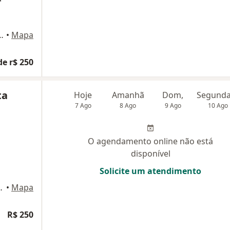
 Teixeira, 210, São José Dos Pinhais
•
Mapa
de r$ 250
ta
Hoje
Amanhã
Dom,
7 Ago
8 Ago
9 Ago
10 Ago
O agendamento online não está
disponível
Solicite um atendimento
, São José Dos Pinhais
•
Mapa
R$ 250