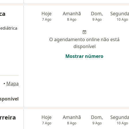
ca
Hoje
Amanhã
Dom,
7 Ago
8 Ago
9 Ago
10 Ago
ediátrica
O agendamento online não está
disponível
Mostrar número
•
Mapa
sponível
rreira
Hoje
Amanhã
Dom,
7 Ago
8 Ago
9 Ago
10 Ago