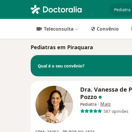
especiali
Teleconsulta
Convênio
Pediatras em Piraquara
Qual é o seu convênio?
Dra. Vanessa de 
Pozzo
·
Mais
Pediatra
587 opiniões
CRM: 23262 - PR
RQE Nº: 1534