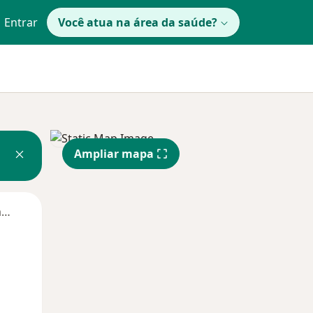
Entrar
Você atua na área da saúde?
Ampliar mapa
Segunda-feira
Ter,
Qua
Qui,
11 Ago
12 Ago
13 Ago