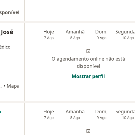
sponível
 José
Hoje
Amanhã
Dom,
7 Ago
8 Ago
9 Ago
10 Ago
Médico
O agendamento online não está
disponível
Mostrar perfil
a 2, São José Dos Pinhais
•
Mapa
Hoje
Amanhã
Dom,
7 Ago
8 Ago
9 Ago
10 Ago