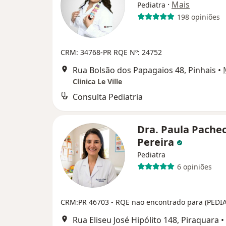
·
Mais
Pediatra
198 opiniões
CRM: 34768-PR
RQE Nº: 24752
Rua Bolsão dos Papagaios 48, Pinhais
•
Clinica Le Ville
Consulta Pediatria
Dra. Paula Pache
Pereira
Pediatra
6 opiniões
CRM:PR 46703
- RQE nao encontrado para (PEDI
Rua Eliseu José Hipólito 148, Piraquara
•