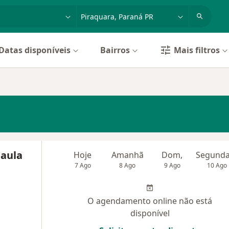
dade, doença ou nome
cidade ou região
Datas disponíveis
Bairros
Mais filtros
Paula
Hoje
Amanhã
Dom,
7 Ago
8 Ago
9 Ago
10 Ago
O agendamento online não está
disponível