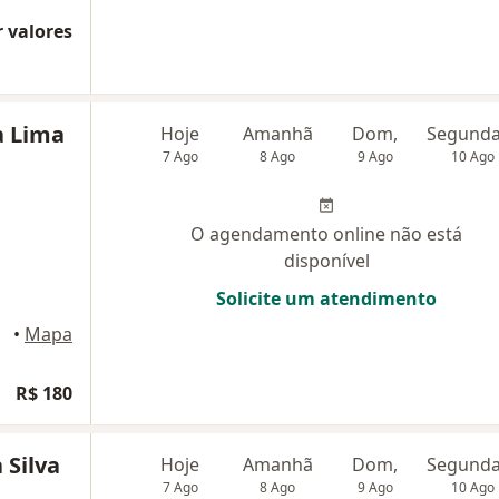
 valores
a Lima
Hoje
Amanhã
Dom,
7 Ago
8 Ago
9 Ago
10 Ago
O agendamento online não está
disponível
Solicite um atendimento
•
Mapa
R$ 180
 Silva
Hoje
Amanhã
Dom,
7 Ago
8 Ago
9 Ago
10 Ago