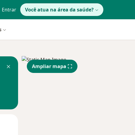
Entrar
Você atua na área da saúde?
s
Ampliar mapa
Segunda-feira
Ter,
Qua
10 Ago
11 Ago
12 Ago