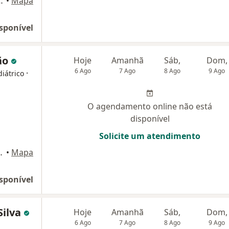
la 102 - Ilha do Leite, Recife
•
Mapa
sponível
rão
Hoje
Amanhã
Sáb,
Dom,
6 Ago
7 Ago
8 Ago
9 Ago
·
iátrico
O agendamento online não está
disponível
Solicite um atendimento
es, S/N, Recife
•
Mapa
sponível
Silva
Hoje
Amanhã
Sáb,
Dom,
6 Ago
7 Ago
8 Ago
9 Ago