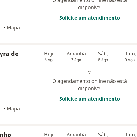
O agendamento online não está
disponível
Solicite um atendimento
es, S/N, Recife
•
Mapa
yra de
Hoje
Amanhã
Sáb,
Dom,
6 Ago
7 Ago
8 Ago
9 Ago
O agendamento online não está
disponível
Solicite um atendimento
es, S/N, Recife
•
Mapa
inho
Hoje
Amanhã
Sáb,
Dom,