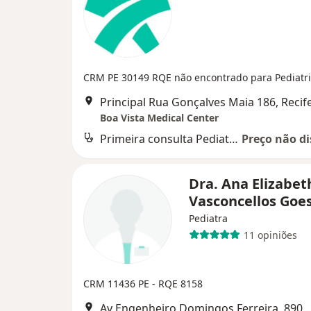
CRM PE 30149
RQE não encontrado para Pediatr
Principal Rua Gonçalves Maia 186, Recif
Boa Vista Medical Center
Primeira consulta Pediatria
Preço não di
Dra. Ana Elizabet
Vasconcellos Goe
Pediatra
11 opiniões
CRM 11436 PE - RQE 8158
Av Engenheiro Domingos Ferreira, 890 -