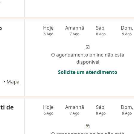
a
o
Hoje
Amanhã
Sáb,
Dom,
6 Ago
7 Ago
8 Ago
9 Ago
O agendamento online não está
disponível
Solicite um atendimento
cife
•
Mapa
ti de
Hoje
Amanhã
Sáb,
Dom,
6 Ago
7 Ago
8 Ago
9 Ago