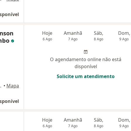
sponível
enson
Hoje
Amanhã
Sáb,
Dom,
ambo
6 Ago
7 Ago
8 Ago
9 Ago
O agendamento online não está
disponível
Solicite um atendimento
es, S/N, Recife
•
Mapa
sponível
Hoje
Amanhã
Sáb,
Dom,
6 Ago
7 Ago
8 Ago
9 Ago