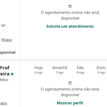
O agendamento online não está
disponível
 Nº:
Solicite um atendimento
•
Mapa
sponível
 Prof
Hoje
Amanhã
Sáb,
Dom,
veira
6 Ago
7 Ago
8 Ago
9 Ago
Médico
O agendamento online não está
disponível
apa
Mostrar perfil