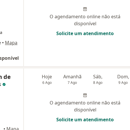
O agendamento online não está
disponível
ia
Solicite um atendimento
e
•
Mapa
sponível
h de
Hoje
Amanhã
Sáb,
Dom,
s
6 Ago
7 Ago
8 Ago
9 Ago
O agendamento online não está
disponível
Solicite um atendimento
 Salas 102 e 104, Recife
•
Mapa