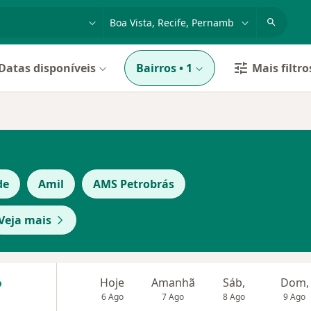
dade, doença ou nome
cidade ou região
Datas disponíveis
Bairros
•
1
Mais filtro
de
Amil
AMS Petrobrás
Veja mais
Hoje
Amanhã
Sáb,
Dom,
6 Ago
7 Ago
8 Ago
9 Ago