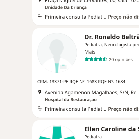
Praça Miguel de Cervantes, 60, sa
Unidade Da Criança
Primeira consulta Pediatria
Preço não di
Dr. Ronaldo Belt
Pediatra, Neurologista ped
Mais
20 opiniões
CRM: 13371-PE
RQE Nº: 1683
RQE Nº: 1684
Avenida Agamenon Magalha
Hospital da Restauração
Primeira consulta Pediatria
Preço não di
Ellen Caroline da 
Pediatra