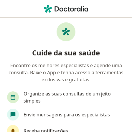
Men
Pediatra • Ilha Do Leite, Recife, Pernambuco PE
Filtros
• 1
Convênio
Mapa
Pediatras em Ilha Do Leite, Recife
Cuide da sua saúde
Encontre os melhores especialistas e agende uma
Qual é o seu convênio?
consulta. Baixe o App e tenha acesso a ferramentas
Unimed
Bradesco Saúde
Sul América Saú
exclusivas e gratuitas.
Organize as suas consultas de um jeito
simples
Envie mensagens para os especialistas
Receba notificações