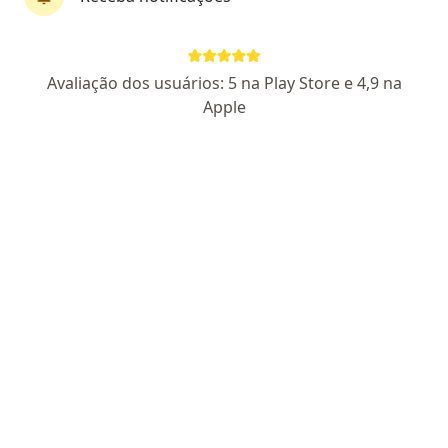
Dr. João Guilherme Alves
Pediatra
Avaliação dos usuários: 5 na Play Store e 4,9 na
198 opiniões
Apple
CRM PE 5085
RQE Nº: 722
Pacientes fiéis
Praça Miguel de Cervantes 75, Recife
•
Mapa
Consultório particular
Primeira consulta Pediatria
R$ 350
Esse especialista não oferece agendamento online para esse endereço.
Solicite um atendimento