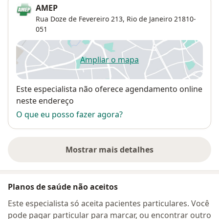
AMEP
Rua Doze de Fevereiro 213,
Rio de Janeiro
21810-
051
Ampliar o mapa
abre num novo separador
Disponibilidade
Este especialista não oferece agendamento online
neste endereço
O que eu posso fazer agora?
Mostrar mais detalhes
sobre o endereço
Planos de saúde não aceitos
Este especialista só aceita pacientes particulares. Você
pode pagar particular para marcar, ou encontrar outro