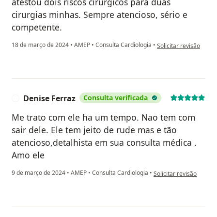
atestou dois riscos cirúrgicos para duas
cirurgias minhas. Sempre atencioso, sério e
competente.
na opinião do utilizado
18 de março de 2024
•
AMEP
•
Consulta Cardiologia
•
Solicitar revisão
Denise Ferraz
Consulta verificada
D
Me trato com ele ha um tempo. Nao tem com
sair dele. Ele tem jeito de rude mas e tão
atencioso,detalhista em sua consulta médica .
Amo ele
na opinião do utilizado
9 de março de 2024
•
AMEP
•
Consulta Cardiologia
•
Solicitar revisão