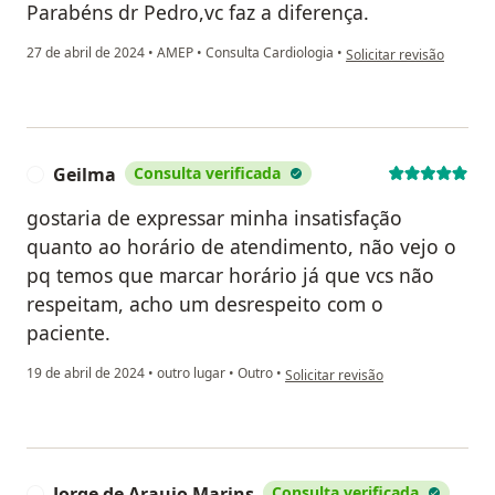
Parabéns dr Pedro,vc faz a diferença.
na opinião do utilizado
27 de abril de 2024
•
AMEP
•
Consulta Cardiologia
•
Solicitar revisão
Geilma
Consulta verificada
G
gostaria de expressar minha insatisfação
quanto ao horário de atendimento, não vejo o
pq temos que marcar horário já que vcs não
respeitam, acho um desrespeito com o
paciente.
na opinião do utilizador Geilma
19 de abril de 2024
•
outro lugar
•
Outro
•
Solicitar revisão
Jorge de Araujo Marins
Consulta verificada
J