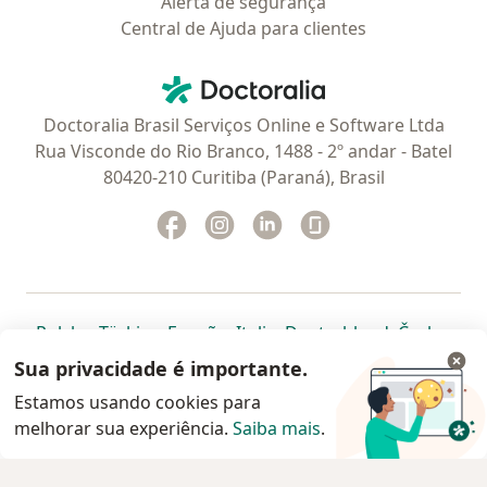
Alerta de segurança
Central de Ajuda para clientes
Contato
Doctoralia - Homepage
Doctoralia Brasil Serviços Online e Software Ltda
Rua Visconde do Rio Branco, 1488 - 2º andar - Batel
80420-210 Curitiba (Paraná), Brasil
Facebook
abre num novo separador
Instagram
abre num novo separador
Linkedin
abre num novo separad
Glassdoor
abre num novo se
abre num novo separador
abre num novo separador
abre num novo separador
abre num novo separado
abre num n
abre
Polska
,
Türkiye
,
España
,
Italia
,
Deutschland
,
Česko
,
abre num novo separador
abre num novo separador
abre num novo separador
abre num novo separa
abre num no
abre n
Portugal
,
México
,
Chile
,
Brasil
,
Argentina
,
Perú
,
Sua privacidade é importante.
abre num novo separad
Colombia
Estamos usando cookies para
melhorar sua experiência.
www.doctoralia.com.br © 2026 - Agende agora sua
Saiba mais
.
consulta