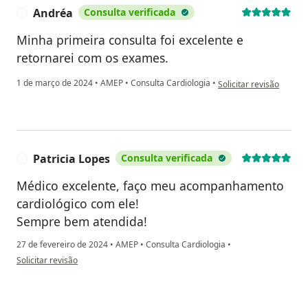
Andréa
Consulta verificada
A
Minha primeira consulta foi excelente e
retornarei com os exames.
na opinião do utilizado
1 de março de 2024
•
AMEP
•
Consulta Cardiologia
•
Solicitar revisão
Patricia Lopes
Consulta verificada
P
Médico excelente, faço meu acompanhamento
cardiológico com ele!
Sempre bem atendida!
27 de fevereiro de 2024
•
AMEP
•
Consulta Cardiologia
•
na opinião do utilizador Patricia Lopes
Solicitar revisão