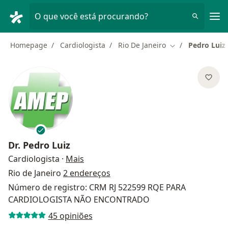
Men
O que você está procurando?
Homepage
Cardiologista
Rio De Janeiro
Pedro Luiz
Mudar de cidade
Dr.
Pedro Luiz
sobre as especializações
Cardiologista
·
Mais
Rio de Janeiro
2 endereços
Número de registro: CRM RJ 522599 RQE PARA
CARDIOLOGISTA NÃO ENCONTRADO
45 opiniões