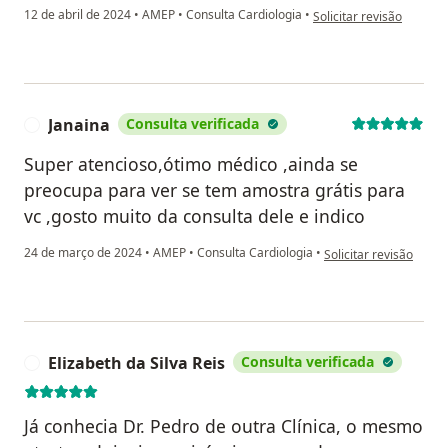
na opinião do utilizador
12 de abril de 2024
•
AMEP
•
Consulta Cardiologia
•
Solicitar revisão
Janaina
Consulta verificada
J
Super atencioso,ótimo médico ,ainda se
preocupa para ver se tem amostra grátis para
vc ,gosto muito da consulta dele e indico
na opinião do utilizad
24 de março de 2024
•
AMEP
•
Consulta Cardiologia
•
Solicitar revisão
Elizabeth da Silva Reis
Consulta verificada
E
Já conhecia Dr. Pedro de outra Clínica, o mesmo