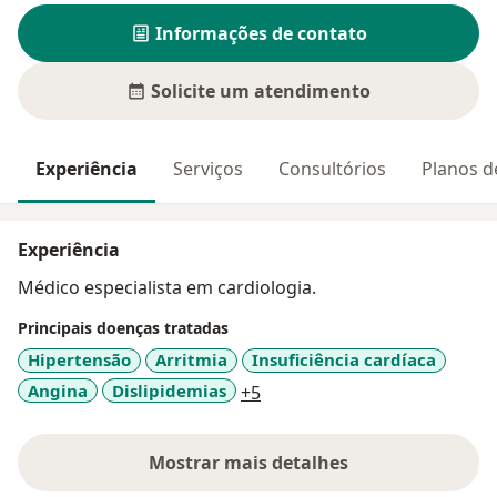
Informações de contato
Solicite um atendimento
Experiência
Serviços
Consultórios
Planos d
Experiência
Médico especialista em cardiologia.
Principais doenças tratadas
Hipertensão
Arritmia
Insuficiência cardíaca
a11y_sr_more_diseases
Angina
Dislipidemias
+5
Mostrar mais detalhes
sobre a experiência