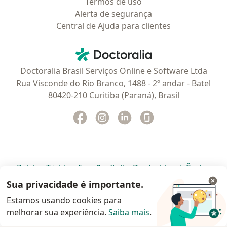
Termos de uso
Alerta de segurança
Central de Ajuda para clientes
Contato
Doctoralia - Homepage
Doctoralia Brasil Serviços Online e Software Ltda
Rua Visconde do Rio Branco, 1488 - 2º andar - Batel
80420-210 Curitiba (Paraná), Brasil
Facebook
abre num novo separador
Instagram
abre num novo separador
Linkedin
abre num novo separad
Glassdoor
abre num novo se
abre num novo separador
abre num novo separador
abre num novo separador
abre num novo separado
abre num n
abre
Polska
,
Türkiye
,
España
,
Italia
,
Deutschland
,
Česko
,
abre num novo separador
abre num novo separador
abre num novo separador
abre num novo separa
abre num no
abre n
Portugal
,
México
,
Chile
,
Brasil
,
Argentina
,
Perú
,
Sua privacidade é importante.
abre num novo separad
Colombia
Estamos usando cookies para
melhorar sua experiência.
www.doctoralia.com.br © 2026 - Agende agora sua
Saiba mais
.
consulta