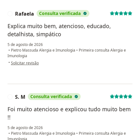
Rafaela
Consulta verificada
R
Explica muito bem, atencioso, educado,
detalhista, simpático
5 de agosto de 2026
•
Pietro Massuda Alergia e Imunologia
•
Primeira consulta Alergia e
Imunologia
na opinião do utilizador Rafaela
•
Solicitar revisão
S. M
Consulta verificada
S
Foi muito atencioso e explicou tudo muito bem
!!
5 de agosto de 2026
•
Pietro Massuda Alergia e Imunologia
•
Primeira consulta Alergia e
Imunologia