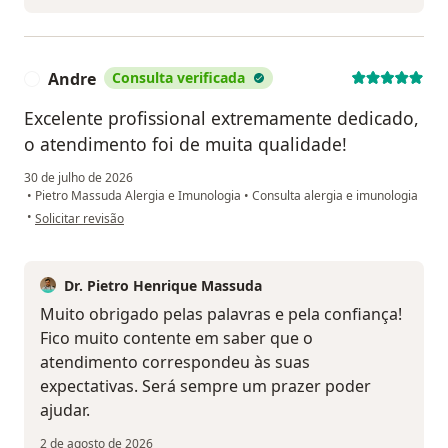
Andre
Consulta verificada
A
Excelente profissional extremamente dedicado,
o atendimento foi de muita qualidade!
30 de julho de 2026
•
Pietro Massuda Alergia e Imunologia
•
Consulta alergia e imunologia
na opinião do utilizador Andre
•
Solicitar revisão
Dr. Pietro Henrique Massuda
Muito obrigado pelas palavras e pela confiança!
Fico muito contente em saber que o
atendimento correspondeu às suas
expectativas. Será sempre um prazer poder
ajudar.
2 de agosto de 2026