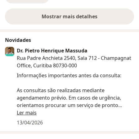
Mostrar mais detalhes
sobre a experiência
Novidades
Dr. Pietro Henrique Massuda
Rua Padre Anchieta 2540, Sala 712 - Champagnat
Office, Curitiba 80730-000
Informações importantes antes da consulta:
As consultas são realizadas mediante
agendamento prévio. Em casos de urgência,
orientamos procurar um serviço de pronto
atendimento.
Ler mais
13/04/2026
Pedimos, por gentileza, que eventuais
cancelamentos sejam realizados com pelo menos