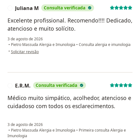
Juliana M
Consulta verificada
J
Excelente profissional. Recomendo!!!! Dedicado,
atencioso e muito solícito.
3 de agosto de 2026
•
Pietro Massuda Alergia e Imunologia
•
Consulta alergia e imunologia
na opinião do utilizador Juliana M
•
Solicitar revisão
E.R.M.
Consulta verificada
E
Médico muito simpático, acolhedor, atencioso e
cuidadoso com todos os esclarecimentos.
3 de agosto de 2026
•
Pietro Massuda Alergia e Imunologia
•
Primeira consulta Alergia e
Imunologia