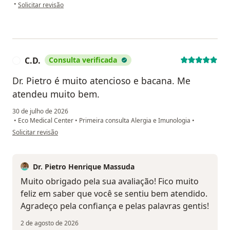
na opinião do utilizador E.R.M.
•
Solicitar revisão
C.D.
Consulta verificada
C
Dr. Pietro é muito atencioso e bacana. Me
atendeu muito bem.
30 de julho de 2026
•
Eco Medical Center
•
Primeira consulta Alergia e Imunologia
•
na opinião do utilizador C.D.
Solicitar revisão
Dr. Pietro Henrique Massuda
Muito obrigado pela sua avaliação! Fico muito
feliz em saber que você se sentiu bem atendido.
Agradeço pela confiança e pelas palavras gentis!
2 de agosto de 2026