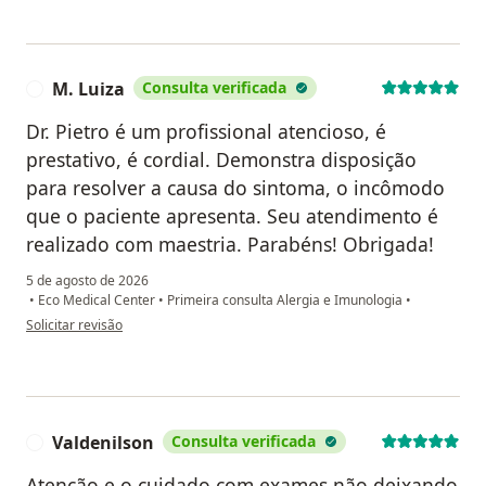
M. Luiza
Consulta verificada
M
Dr. Pietro é um profissional atencioso, é
prestativo, é cordial. Demonstra disposição
para resolver a causa do sintoma, o incômodo
que o paciente apresenta. Seu atendimento é
realizado com maestria. Parabéns! Obrigada!
5 de agosto de 2026
•
Eco Medical Center
•
Primeira consulta Alergia e Imunologia
•
na opinião do utilizador M. Luiza
Solicitar revisão
Valdenilson
Consulta verificada
V
Atenção e o cuidado com exames não deixando