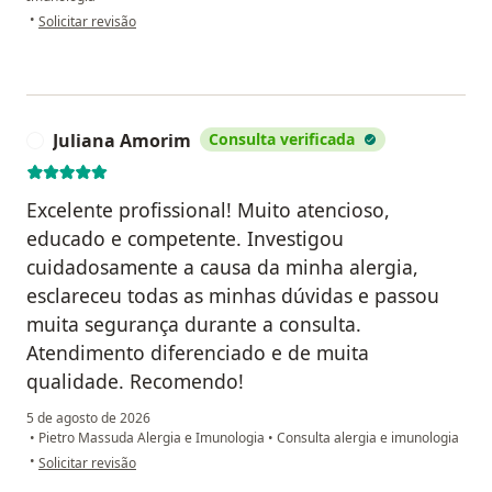
na opinião do utilizador S. M
•
Solicitar revisão
Juliana Amorim
Consulta verificada
J
Excelente profissional! Muito atencioso,
educado e competente. Investigou
cuidadosamente a causa da minha alergia,
esclareceu todas as minhas dúvidas e passou
muita segurança durante a consulta.
Atendimento diferenciado e de muita
qualidade. Recomendo!
5 de agosto de 2026
•
Pietro Massuda Alergia e Imunologia
•
Consulta alergia e imunologia
na opinião do utilizador Juliana Amorim
•
Solicitar revisão