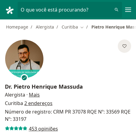
Men
O que você está procurando?
Homepage
Alergista
Curitiba
Pietro Henrique Mas
Mudar de cidade
Dr.
Pietro Henrique Massuda
sobre as especializações
Alergista
·
Mais
Curitiba
2 endereços
Número de registro: CRM PR 37078 RQE Nº: 33569 RQE
Nº: 33197
453 opiniões