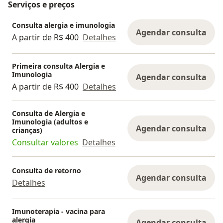
Serviços e preços
12 horas de antecedência, para melhor
organização da agenda e possibilidade de
Consulta alergia e imunologia
atendimento de outros pacientes. O Doctoralia
Agendar consulta
A partir de R$ 400
Detalhes
realiza confirmações automáticas da consulta
após o agendamento.
Primeira consulta Alergia e
Imunologia
Ao chegar ao consultório, basta aguardar na
Agendar consulta
A partir de R$ 400
Detalhes
recepção até ser chamado.
Consultas por encaixe podem ser realizadas
Consulta de Alergia e
Imunologia (adultos e
apenas em caráter particular, conforme
Agendar consulta
crianças)
disponibilidade de agenda e mediante contato
Consultar valores
Detalhes
prévio.
Consulta de retorno
Pacientes Unimed:
Agendar consulta
Detalhes
De acordo com as regras da Unimed Curitiba,
consultas on-line não são autorizadas pelo
Imunoterapia - vacina para
alergia
convênio. Nos casos de teleconsulta, o
Agendar consulta