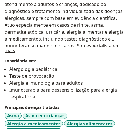
atendimento a adultos e crianças, dedicado ao
diagnóstico e tratamento individualizado das doenças
alérgicas, sempre com base em evidência científica.
Atuo especialmente em casos de rinite, asma,
dermatite atópica, urticária, alergia alimentar e alergia
a medicamentos, incluindo testes diagnósticos e
imunoterapia quando indicados. Sou especialista em
Sobre mim
mais
Alergia e Imunologia, com formação no HC-FMUSP e
membro da ASBAI. Meu objetivo é oferecer um
Experiência em:
atendimento cuidadoso, claro e personalizado,
Alergologia pediátrica
buscando o melhor resultado para cada paciente.
Teste de provocação
Alergia e imunologia para adultos
Imunoterapia para dessensibilização para alergia
respiratória
Principais doenças tratadas
Asma
Asma em crianças
Alergia a medicamentos
Alergias alimentares