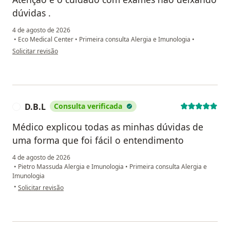
dúvidas .
4 de agosto de 2026
•
Eco Medical Center
•
Primeira consulta Alergia e Imunologia
•
na opinião do utilizador Valdenilson
Solicitar revisão
D.B.L
Consulta verificada
D
Médico explicou todas as minhas dúvidas de
uma forma que foi fácil o entendimento
4 de agosto de 2026
•
Pietro Massuda Alergia e Imunologia
•
Primeira consulta Alergia e
Imunologia
na opinião do utilizador D.B.L
•
Solicitar revisão