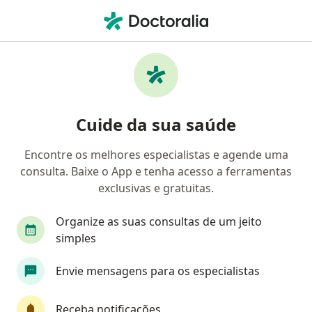
Men
Alergias A Animais De Estimação • Curitiba, Paraná PR
Filtros
• 1
Convênio
Mapa
Profissionais com experiência Alergias a
Cuide da sua saúde
animais de estimação, Curitiba
Encontre os melhores especialistas e agende uma
consulta. Baixe o App e tenha acesso a ferramentas
Qual especialização você está procurando?
exclusivas e gratuitas.
Dermatologista
Pediatra
Pneumologista 
Organize as suas consultas de um jeito
simples
Envie mensagens para os especialistas
Receba notificações