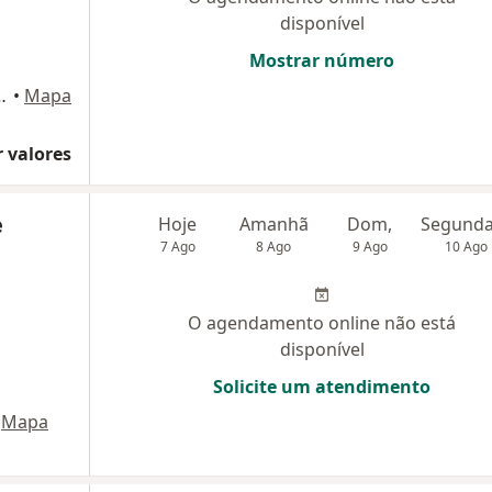
disponível
Mostrar número
eixoto 389, São Paulo
•
Mapa
 valores
e
Hoje
Amanhã
Dom,
7 Ago
8 Ago
9 Ago
10 Ago
O agendamento online não está
disponível
Solicite um atendimento
Mapa