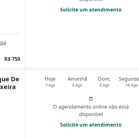
Solicite um atendimento
pa
R$ 750
que De
Hoje
Amanhã
Dom,
ixeira
7 Ago
8 Ago
9 Ago
10 Ago
O agendamento online não está
disponível
Solicite um atendimento