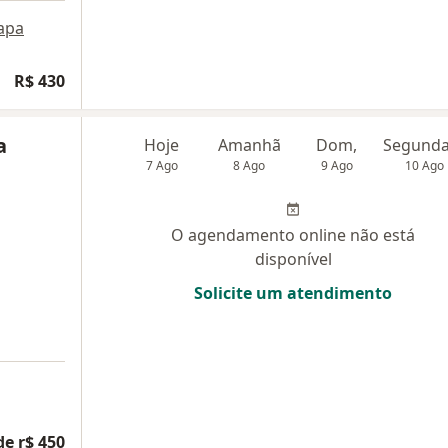
apa
R$ 430
a
Hoje
Amanhã
Dom,
7 Ago
8 Ago
9 Ago
10 Ago
O agendamento online não está
disponível
Solicite um atendimento
de r$ 450