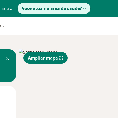
Entrar
Você atua na área da saúde?
s
Ampliar mapa
Segunda-feira
Ter,
Qua
Qui,
11 Ago
12 Ago
13 Ago