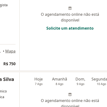
gista
O agendamento online não está
disponível
Solicite um atendimento
onj11, São Paulo
•
Mapa
R$ 750
a Silva
Hoje
Amanhã
Dom,
7 Ago
8 Ago
9 Ago
10 Ago
nico
ica
O agendamento online não está
disponível