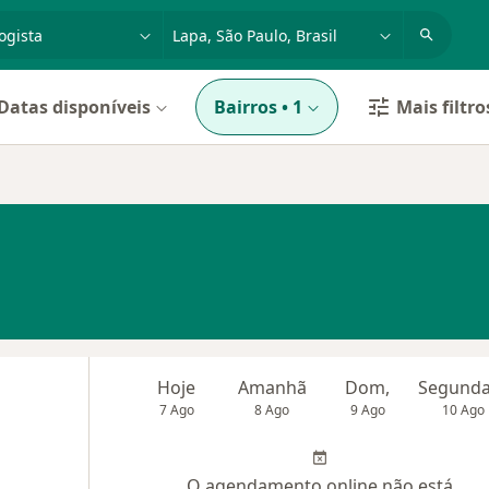
dade, doença ou nome
cidade ou região
Datas disponíveis
Bairros
•
1
Mais filtro
Hoje
Amanhã
Dom,
7 Ago
8 Ago
9 Ago
10 Ago
O agendamento online não está