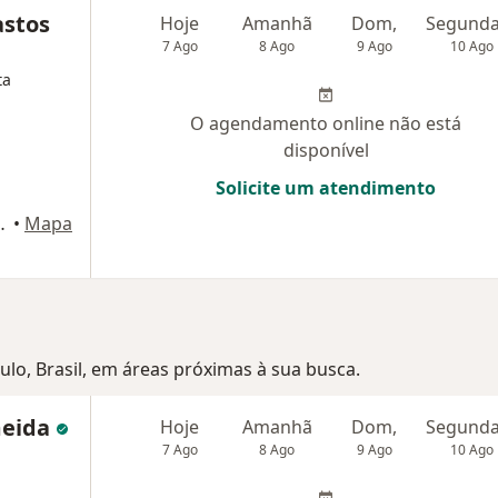
astos
Hoje
Amanhã
Dom,
7 Ago
8 Ago
9 Ago
10 Ago
ta
O agendamento online não está
disponível
Solicite um atendimento
o, 389, São Paulo
•
Mapa
aulo, Brasil, em áreas próximas à sua busca.
meida
Hoje
Amanhã
Dom,
7 Ago
8 Ago
9 Ago
10 Ago