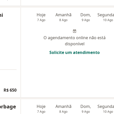
ni
Hoje
Amanhã
Dom,
7 Ago
8 Ago
9 Ago
10 Ago
O agendamento online não está
disponível
Solicite um atendimento
R$ 650
Korbage
Hoje
Amanhã
Dom,
7 Ago
8 Ago
9 Ago
10 Ago