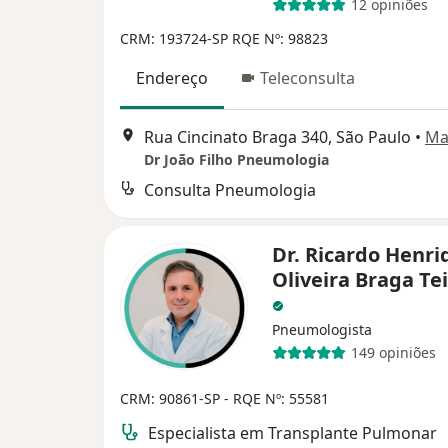
12 opiniões
CRM: 193724-SP
RQE Nº: 98823
Endereço
Teleconsulta
Rua Cincinato Braga 340, São Paulo
•
Ma
Dr João Filho Pneumologia
Consulta Pneumologia
Dr. Ricardo Henri
Oliveira Braga Te
Pneumologista
149 opiniões
CRM: 90861-SP
- RQE Nº: 55581
Especialista em Transplante Pulmonar