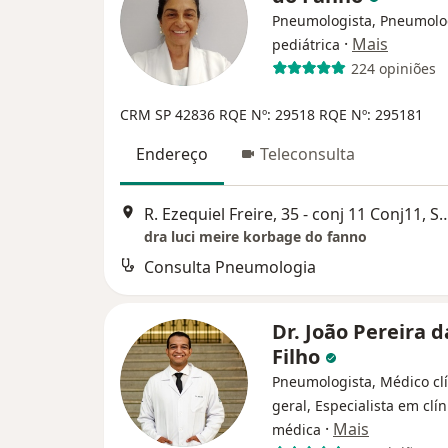
Pneumologista, Pneumolo
·
Mais
pediátrica
224 opiniões
CRM SP 42836
RQE Nº: 29518
RQE Nº: 295181
Endereço
Teleconsulta
R. Ezequiel Freire, 35 - conj 11 C
dra luci meire korbage do fanno
Consulta Pneumologia
Dr. João Pereira d
Filho
Pneumologista, Médico clí
geral, Especialista em clín
·
Mais
médica