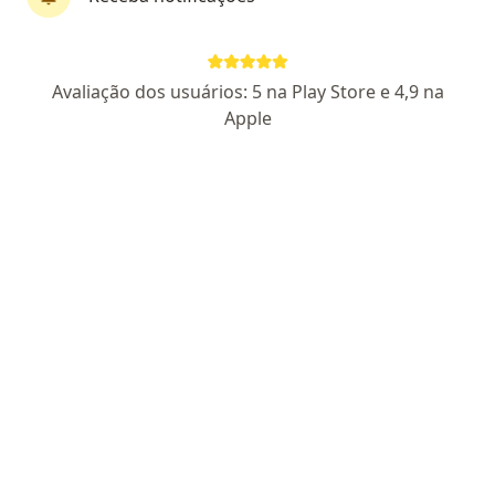
First Class
Dr. Heli Samuel Pinto Souza
Avaliação dos usuários: 5 na Play Store e 4,9 na
Pneumologista, Médico clínico geral
Apple
522 opiniões
CRM SP 156128
RQE Nº: 129356
Rua Cristiano Viana, 328, São Paulo
•
Mapa
Consultório Particular - Cristiano Viana
Consulta Pneumologia
R$ 900
Esse especialista não oferece agendamento online para esse endereço.
Solicite um atendimento