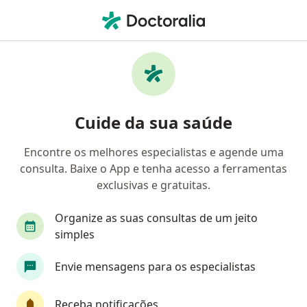
Men
Pneumologista • Pinheiros, São Paulo, Brasil
Filtros
• 1
Convênio
Mapa
Pneumologistas em Pinheiros, São Paulo
Cuide da sua saúde
Encontre os melhores especialistas e agende uma
Qual é o seu convênio?
consulta. Baixe o App e tenha acesso a ferramentas
Sul América Saúde
Alice Saúde
Care Plus
exclusivas e gratuitas.
Organize as suas consultas de um jeito
simples
Envie mensagens para os especialistas
Receba notificações