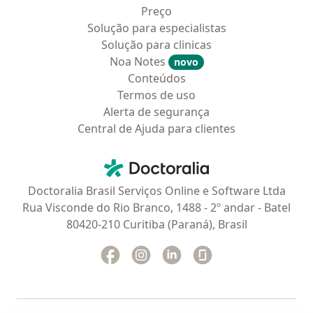
Preço
Solução para especialistas
Solução para clinicas
Noa Notes
novo
Conteúdos
Termos de uso
Alerta de segurança
Central de Ajuda para clientes
Contato
Doctoralia - Homepage
Doctoralia Brasil Serviços Online e Software Ltda
Rua Visconde do Rio Branco, 1488 - 2º andar - Batel
80420-210 Curitiba (Paraná), Brasil
Facebook
abre num novo separador
Instagram
abre num novo separador
Linkedin
abre num novo separad
Glassdoor
abre num novo se