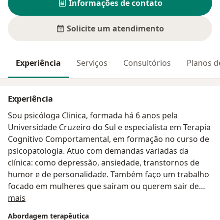
Informações de contato
Solicite um atendimento
Experiência
Serviços
Consultórios
Planos d
Experiência
Sou psicóloga Clinica, formada há 6 anos pela
Universidade Cruzeiro do Sul e especialista em Terapia
Cognitivo Comportamental, em formação no curso de
psicopatologia. Atuo com demandas variadas da
clínica: como depressão, ansiedade, transtornos de
humor e de personalidade. Também faço um trabalho
focado em mulheres que saíram ou querem sair de
Sobre mim
relacionamentos e desejam aumentar a autoestima,
mais
desenvolver mais autoeficácia e autoconhecimento.
Abordagem terapêutica