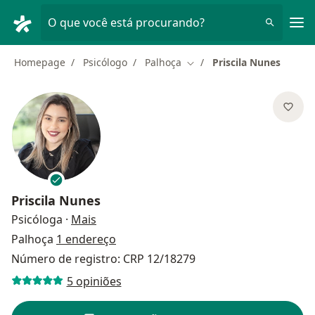
Men
O que você está procurando?
Homepage
Psicólogo
Palhoça
Priscila Nunes
Mudar de cidade
Priscila Nunes
sobre as especializações
Psicóloga
·
Mais
Palhoça
1 endereço
Número de registro: CRP 12/18279
5 opiniões