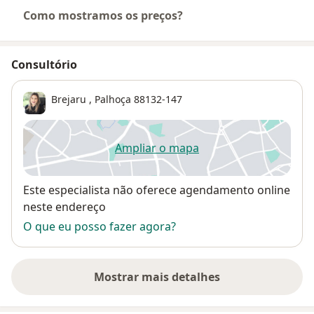
Como mostramos os preços?
Consultório
Brejaru
,
Palhoça
88132-147
Ampliar o mapa
abre num novo separador
Disponibilidade
Este especialista não oferece agendamento online
neste endereço
O que eu posso fazer agora?
Mostrar mais detalhes
sobre o endereço