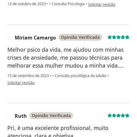
na opinião do utilizador Fra
13 de outubro de 2023
•
•
Consulta Psicologia
•
Solicitar revisão
Miriam Camargo
Opinião Verificada
M
Melhor psico da vida, me ajudou com minhas
crises de ansiedade, me passou técnicas para
melhorar essa mulher mudou a minha vida….
15 de setembro de 2023
•
•
Consulta psicológica do adulto
•
na opinião do utilizador Miriam Camargo
Solicitar revisão
Ruth
Opinião Verificada
R
Pri, é uma excelente profissional, muito
atenciosa, clara e objetiva.