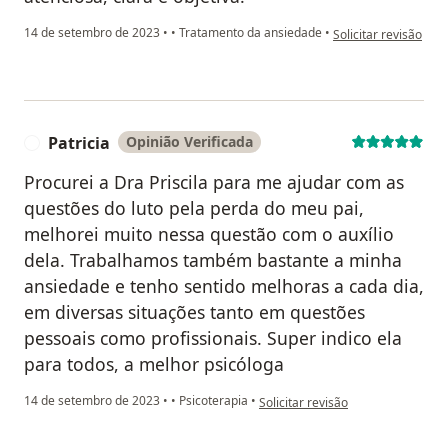
na opinião do utiliza
14 de setembro de 2023
•
•
Tratamento da ansiedade
•
Solicitar revisão
Patricia
Opinião Verificada
P
Procurei a Dra Priscila para me ajudar com as
questões do luto pela perda do meu pai,
melhorei muito nessa questão com o auxílio
dela. Trabalhamos também bastante a minha
ansiedade e tenho sentido melhoras a cada dia,
em diversas situações tanto em questões
pessoais como profissionais. Super indico ela
para todos, a melhor psicóloga
na opinião do utilizador Patricia
14 de setembro de 2023
•
•
Psicoterapia
•
Solicitar revisão