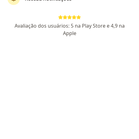
Patricia de Jesus Oliveira
Avaliação dos usuários: 5 na Play Store e 4,9 na
·
Mais
Psicóloga
Apple
47 opiniões
CRP:06/160595
Pacientes fiéis
Endereço
Teleconsulta
Estrada de Santa Isabel, Arujá
•
Mapa
Consultório Psicologia Arujá
Consulta Psicologia
a partir de r$ 199
Esse especialista não oferece agendamento online para esse endereço.
Solicite um atendimento