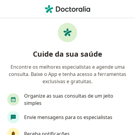
Men
Dificuldade Na Tomada De Decisões • Arujá, São Paulo SP
Filtros
• 1
Mapa
Profissionais com experiência Dificuldade
Cuide da sua saúde
na tomada de decisões, Arujá
Encontre os melhores especialistas e agende uma
consulta. Baixe o App e tenha acesso a ferramentas
Qual especialização você está procurando?
exclusivas e gratuitas.
Psicólogo
Psiquiatra
Especialista em Medi
Organize as suas consultas de um jeito
simples
Envie mensagens para os especialistas
Receba notificações