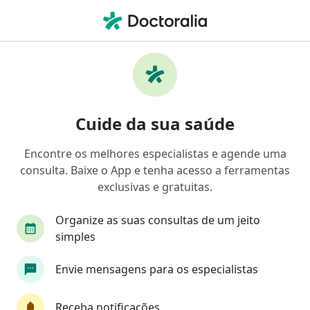
Men
Psicanalista • São Paulo, Brasil
Filtros
Convênio:
Unimed
Psicanalistas Unimed em São Paulo
Cuide da sua saúde
Encontre os melhores especialistas e agende uma
consulta. Baixe o App e tenha acesso a ferramentas
exclusivas e gratuitas.
Organize as suas consultas de um jeito
simples
First Class
Envie mensagens para os especialistas
Dra. Catarina Stenders
·
Mais
Psicanalista, Psicóloga
Receba notificações
17 opiniões