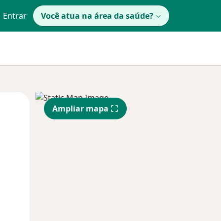
Entrar
Você atua na área da saúde?
Qua
Qui,
Sex,
Ampliar mapa
12 Ago
13 Ago
14 Ago