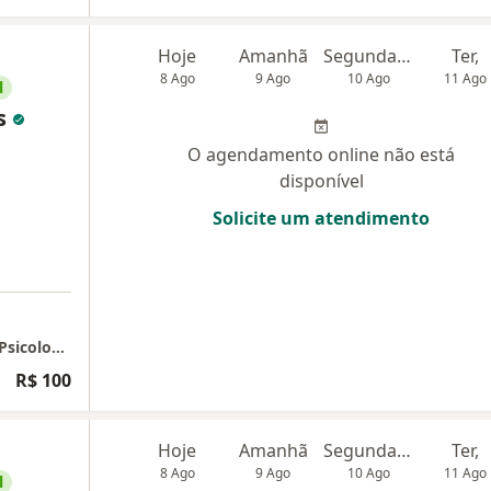
Hoje
Amanhã
Segunda-feira
Ter,
8 Ago
9 Ago
10 Ago
11 Ago
l
s
O agendamento online não está
disponível
Solicite um atendimento
CONSULTÓRIO ONLINE - Gabriel Fernandes Psicologia Ltda
R$ 100
Hoje
Amanhã
Segunda-feira
Ter,
8 Ago
9 Ago
10 Ago
11 Ago
l