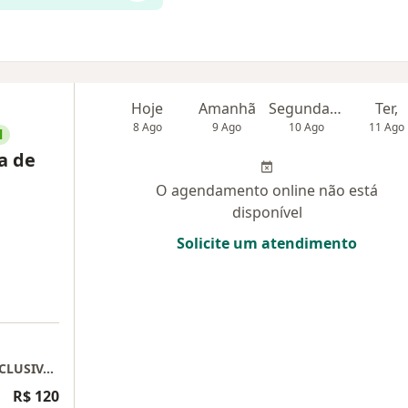
Hoje
Amanhã
Segunda-feira
Ter,
8 Ago
9 Ago
10 Ago
11 Ago
l
a de
O agendamento online não está
disponível
Solicite um atendimento
Psicologa Adriana Morais ATENDIMENTO EXCLUSIVAMENTE ONLINE
R$ 120