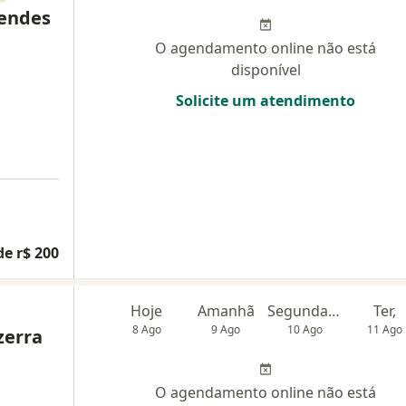
Mendes
O agendamento online não está
disponível
Solicite um atendimento
de r$ 200
Hoje
Amanhã
Segunda-feira
Ter,
8 Ago
9 Ago
10 Ago
11 Ago
zerra
O agendamento online não está