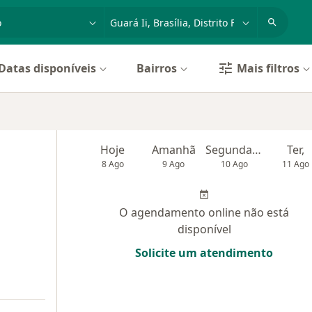
dade, doença ou nome
cidade ou região
Datas disponíveis
Bairros
Mais filtros
Hoje
Amanhã
Segunda-feira
Ter,
8 Ago
9 Ago
10 Ago
11 Ago
O agendamento online não está
disponível
Solicite um atendimento