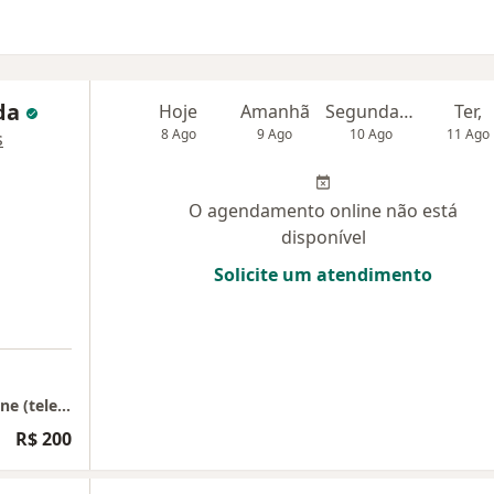
ida
Hoje
Amanhã
Segunda-feira
Ter,
8 Ago
9 Ago
10 Ago
11 Ago
s
O agendamento online não está
disponível
Solicite um atendimento
André Luis Almeida (CEPSEX) - Consulta online (teleconsulta).
R$ 200