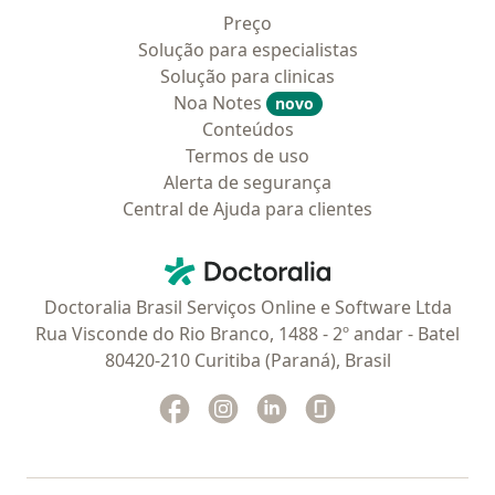
Preço
Solução para especialistas
Solução para clinicas
Noa Notes
novo
Conteúdos
Termos de uso
Alerta de segurança
Central de Ajuda para clientes
Contato
Doctoralia - Homepage
Doctoralia Brasil Serviços Online e Software Ltda
Rua Visconde do Rio Branco, 1488 - 2º andar - Batel
80420-210 Curitiba (Paraná), Brasil
Facebook
abre num novo separador
Instagram
abre num novo separador
Linkedin
abre num novo separad
Glassdoor
abre num novo se