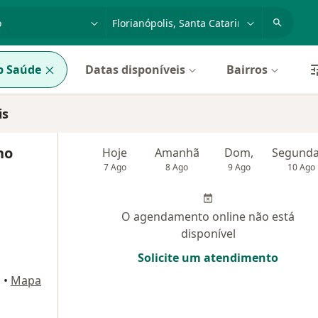
dade, doença ou nome
cidade ou região
p Saúde
Datas disponíveis
Bairros
is
no
Hoje
Amanhã
Dom,
7 Ago
8 Ago
9 Ago
10 Ago
O agendamento online não está
disponível
Solicite um atendimento
s
•
Mapa