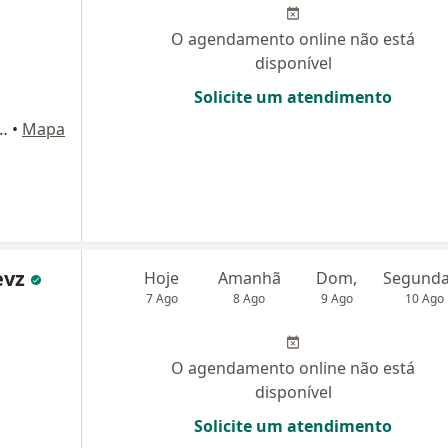
O agendamento online não está
disponível
Solicite um atendimento
ira da Luz, 15, Florianópolis
•
Mapa
evz
Hoje
Amanhã
Dom,
7 Ago
8 Ago
9 Ago
10 Ago
O agendamento online não está
disponível
Solicite um atendimento