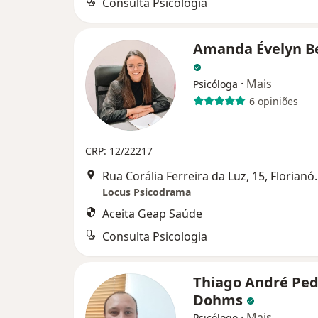
Consulta Psicologia
Amanda Évelyn B
·
Mais
Psicóloga
6 opiniões
CRP: 12/22217
Rua Corália Ferre
Locus Psicodrama
Aceita Geap Saúde
Consulta Psicologia
Thiago André Ped
Dohms
·
Mais
Psicólogo