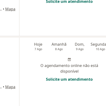
Solicite um atendimento
ira da Luz, 15, Florianópolis
•
Mapa
Hoje
Amanhã
Dom,
7 Ago
8 Ago
9 Ago
10 Ago
O agendamento online não está
disponível
Solicite um atendimento
ira da Luz, 15, Florianópolis
•
Mapa