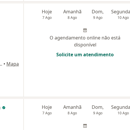
Hoje
Amanhã
Dom,
7 Ago
8 Ago
9 Ago
10 Ago
O agendamento online não está
disponível
Solicite um atendimento
ira da Luz, 15, Florianópolis
•
Mapa
a
Hoje
Amanhã
Dom,
7 Ago
8 Ago
9 Ago
10 Ago