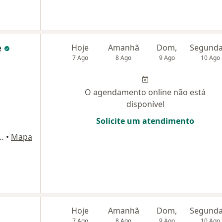
e
Hoje
Amanhã
Dom,
7 Ago
8 Ago
9 Ago
10 Ago
O agendamento online não está
disponível
Solicite um atendimento
ira da Luz, 15, Florianópolis
•
Mapa
Hoje
Amanhã
Dom,
7 Ago
8 Ago
9 Ago
10 Ago