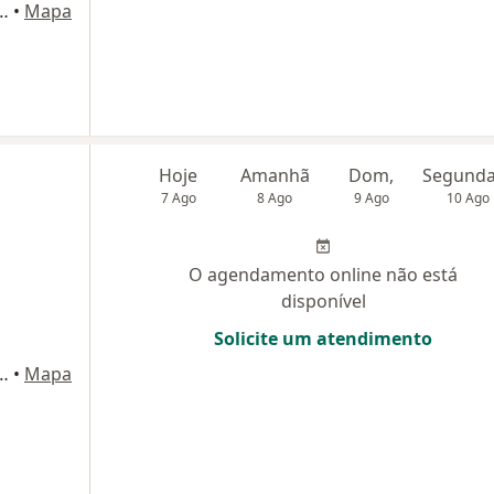
ira da Luz, 15, Florianópolis
•
Mapa
Hoje
Amanhã
Dom,
7 Ago
8 Ago
9 Ago
10 Ago
O agendamento online não está
disponível
Solicite um atendimento
ira da Luz, 15, Florianópolis
•
Mapa