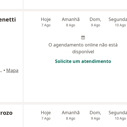
enetti
Hoje
Amanhã
Dom,
7 Ago
8 Ago
9 Ago
10 Ago
O agendamento online não está
disponível
Solicite um atendimento
ira da Luz, 15, Florianópolis
•
Mapa
rozo
Hoje
Amanhã
Dom,
7 Ago
8 Ago
9 Ago
10 Ago