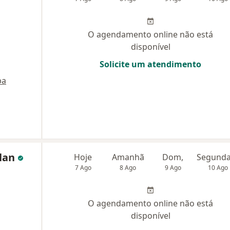
O agendamento online não está
disponível
Solicite um atendimento
pa
rlan
Hoje
Amanhã
Dom,
7 Ago
8 Ago
9 Ago
10 Ago
O agendamento online não está
disponível