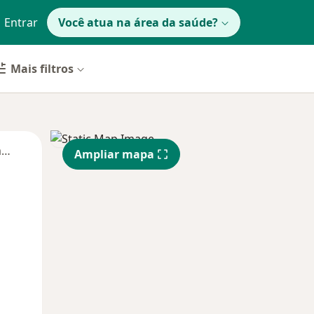
Entrar
Você atua na área da saúde?
Mais filtros
Segunda-feira
Ter,
Qua
Qui,
Ampliar mapa
11 Ago
12 Ago
13 Ago