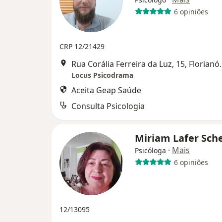
6 opiniões
CRP 12/21429
Rua Corália Ferre
Locus Psicodrama
Aceita Geap Saúde
Consulta Psicologia
Miriam Lafer Sch
·
Mais
Psicóloga
6 opiniões
12/13095