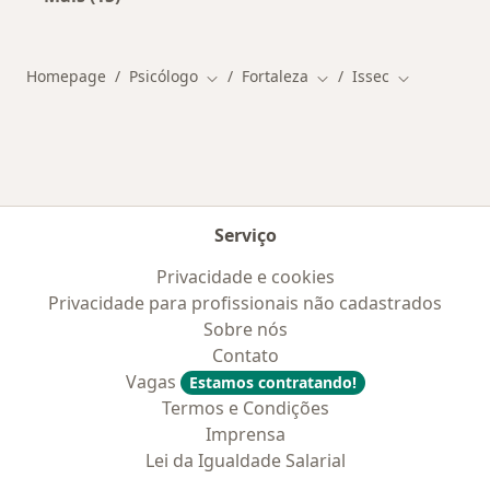
Mais na categoria: Doenças mais tratadas
Homepage
Psicólogo
Fortaleza
Issec
Mudar de cidade
Mudar de cidade
Mudar de ci
Serviço
Privacidade e cookies
Privacidade para profissionais não cadastrados
Sobre nós
Contato
Vagas
Estamos contratando!
Termos e Condições
Imprensa
Lei da Igualdade Salarial