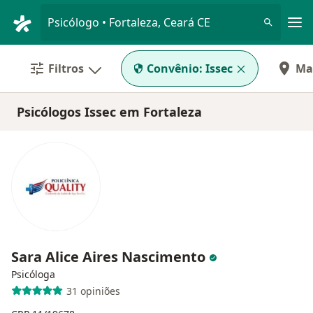
Men
Psicólogo • Fortaleza, Ceará CE
Filtros
Convênio:
Issec
Ma
Psicólogos Issec em Fortaleza
Sara Alice Aires Nascimento
Psicóloga
31 opiniões