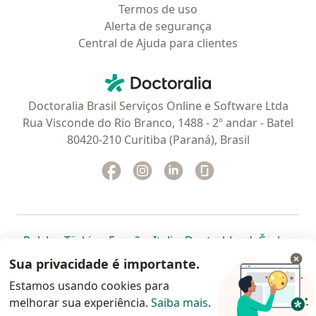
Termos de uso
Alerta de segurança
Central de Ajuda para clientes
Contato
Doctoralia - Homepage
Doctoralia Brasil Serviços Online e Software Ltda
Rua Visconde do Rio Branco, 1488 - 2º andar - Batel
80420-210 Curitiba (Paraná), Brasil
Facebook
abre num novo separador
Instagram
abre num novo separador
Linkedin
abre num novo separad
Glassdoor
abre num novo se
abre num novo separador
abre num novo separador
abre num novo separador
abre num novo separado
abre num n
abre
Polska
,
Türkiye
,
España
,
Italia
,
Deutschland
,
Česko
,
abre num novo separador
abre num novo separador
abre num novo separador
abre num novo separa
abre num no
abre n
Portugal
,
México
,
Chile
,
Brasil
,
Argentina
,
Perú
,
Sua privacidade é importante.
abre num novo separad
Colombia
Estamos usando cookies para
melhorar sua experiência.
www.doctoralia.com.br © 2026 - Agende agora sua
Saiba mais
.