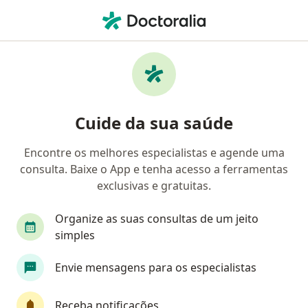
Men
Abandono Afetivo • Fortaleza, Ceará CE
Filtros
• 1
Convênio
Mapa
Profissionais com experiência Abandono
Cuide da sua saúde
afetivo, Fortaleza
Encontre os melhores especialistas e agende uma
consulta. Baixe o App e tenha acesso a ferramentas
Qual especialização você está procurando?
exclusivas e gratuitas.
Psicólogo
Psicanalista
Nutricionista
Organize as suas consultas de um jeito
simples
Envie mensagens para os especialistas
Receba notificações