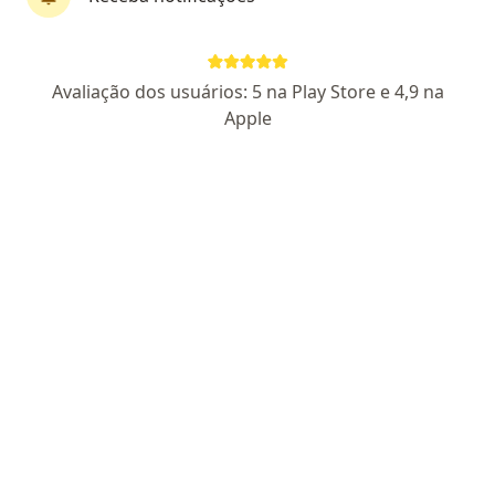
Perfil novo
Avaliação dos usuários: 5 na Play Store e 4,9 na
Lia Soares Dantas
Apple
·
Mais
Psicóloga
5 opiniões
11/01456
Endereço
Teleconsulta
Rua Monsenhor Bruno, 1902, Fortaleza
•
Mapa
Clínica Aldeota
Consulta Psicologia
R$ 280
Esse especialista não oferece agendamento online para esse endereço.
Solicite um atendimento