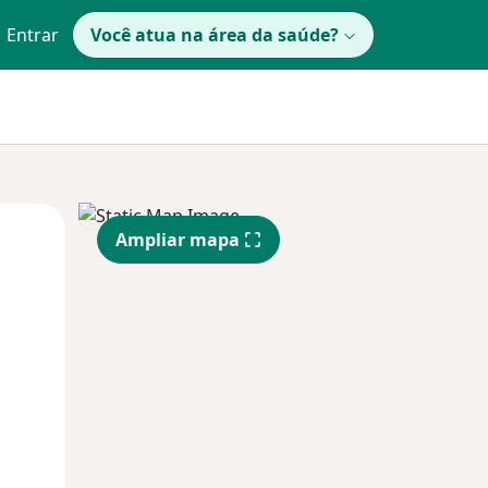
Entrar
Você atua na área da saúde?
Segunda-feira
Ter,
Qua
Ampliar mapa
10 Ago
11 Ago
12 Ago