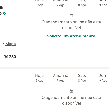
Hoje
Amanhã
Sáb,
Dom,
6 Ago
7 Ago
8 Ago
9 Ago
ia
do
O agendamento online não está
disponível
Solicite um atendimento
e 266, Manaus
•
Mapa
R$ 280
Hoje
Amanhã
Sáb,
Dom,
6 Ago
7 Ago
8 Ago
9 Ago
O agendamento online não está
disponível