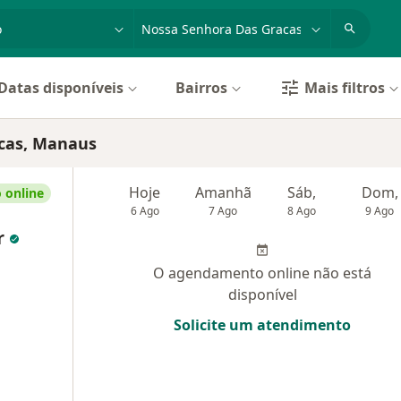
dade, doença ou nome
cidade ou região
Datas disponíveis
Bairros
Mais filtros
cas, Manaus
Hoje
Amanhã
Sáb,
Dom,
 online
6 Ago
7 Ago
8 Ago
9 Ago
or
O agendamento online não está
disponível
Solicite um atendimento