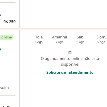
e
R$ 250
Hoje
Amanhã
Sáb,
Dom,
 online
6 Ago
7 Ago
8 Ago
9 Ago
O agendamento online não está
disponível
Solicite um atendimento
sulta