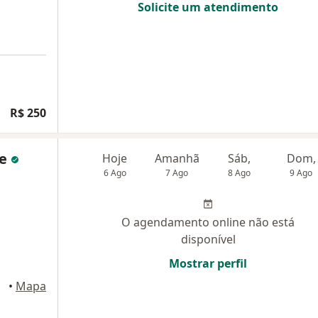
Solicite um atendimento
R$ 250
de
Hoje
Amanhã
Sáb,
Dom,
6 Ago
7 Ago
8 Ago
9 Ago
O agendamento online não está
disponível
Mostrar perfil
•
Mapa