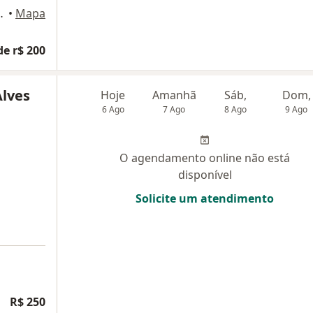
fício Soberane, Manaus
•
Mapa
de r$ 200
lves
Hoje
Amanhã
Sáb,
Dom,
6 Ago
7 Ago
8 Ago
9 Ago
O agendamento online não está
disponível
Solicite um atendimento
R$ 250