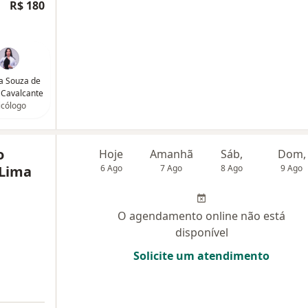
R$ 180
a Souza de
 Cavalcante
icólogo
o
Hoje
Amanhã
Sáb,
Dom,
 Lima
6 Ago
7 Ago
8 Ago
9 Ago
O agendamento online não está
disponível
Solicite um atendimento