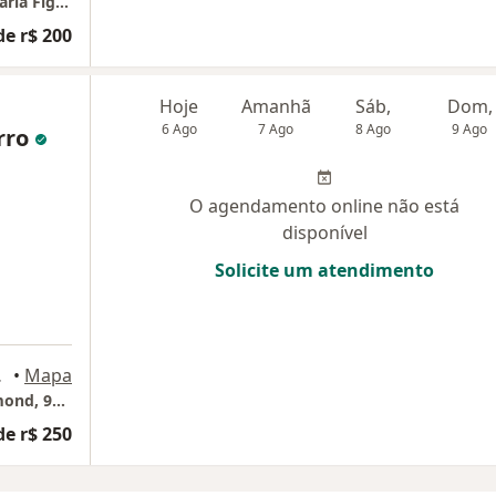
Atendimento Psicológico com a Psicóloga Karla Figueiredo
de r$ 200
Hoje
Amanhã
Sáb,
Dom,
6 Ago
7 Ago
8 Ago
9 Ago
rro
O agendamento online não está
disponível
Solicite um atendimento
rial ), Manaus
•
Mapa
Shalom Office - Rua Professor Marciano Armond, 929 - Térreo, sala 101 (Shalom centro empresarial ) 69065120 Manaus
de r$ 250