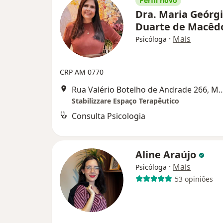
Perfil novo
Dra. Maria Geórg
Duarte de Macê
·
Mais
Psicóloga
CRP AM 0770
Rua Valério Botelho de Andrad
Stabilizzare Espaço Terapêutico
Consulta Psicologia
Aline Araújo
·
Mais
Psicóloga
53 opiniões