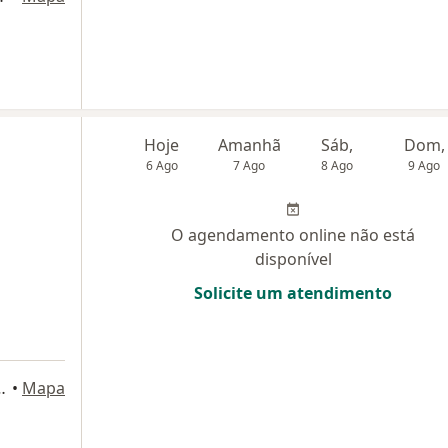
Hoje
Amanhã
Sáb,
Dom,
6 Ago
7 Ago
8 Ago
9 Ago
O agendamento online não está
disponível
Solicite um atendimento
, São Caetano do Sul
•
Mapa