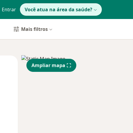
Entrar
Você atua na área da saúde?
Mais filtros
Segunda-feira
Ter,
Qua
Ampliar mapa
10 Ago
11 Ago
12 Ago