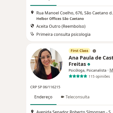
Rua Manoel Coelh
Helbor Offices São Caetano
Aceita Outro (Reembolso)
Primeira consulta psicologia
First Class
Ana Paula de Cas
Freitas
·
M
Psicóloga, Psicanalista
115 opiniões
CRP SP 06/116215
Endereço
Teleconsulta
Avenida Senador Roberto Símonsen - Santo Antônio, nº 743. Sala 85.