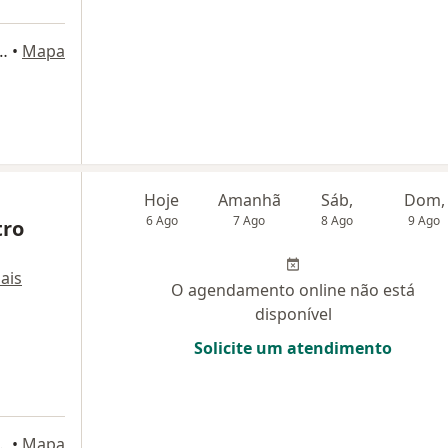
o, 676, São Caetano do Sul
•
Mapa
Hoje
Amanhã
Sáb,
Dom,
6 Ago
7 Ago
8 Ago
9 Ago
tro
ais
O agendamento online não está
disponível
Solicite um atendimento
 8º andar., São Caetano do Sul
•
Mapa