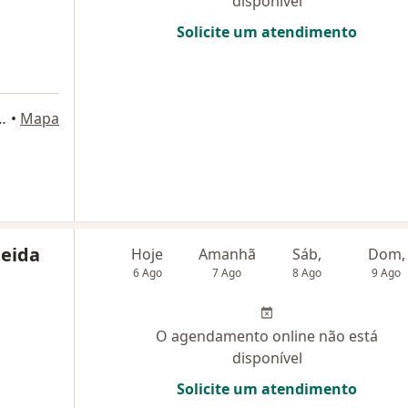
disponível
Solicite um atendimento
, 91, São Caetano do Sul
•
Mapa
eida
Hoje
Amanhã
Sáb,
Dom,
6 Ago
7 Ago
8 Ago
9 Ago
O agendamento online não está
disponível
Solicite um atendimento