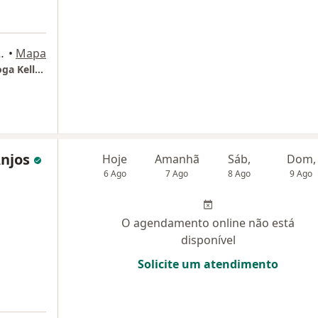
Business Tower - Torre Union, São Caetano do Sul
•
Mapa
Consultório Particular São Caetano | Psicóloga Kelly Mendes Almeida Bomfim
Anjos
Hoje
Amanhã
Sáb,
Dom,
6 Ago
7 Ago
8 Ago
9 Ago
O agendamento online não está
disponível
Solicite um atendimento