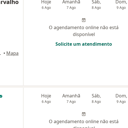
arvalho
Hoje
Amanhã
Sáb,
Dom,
6 Ago
7 Ago
8 Ago
9 Ago
O agendamento online não está
disponível
Solicite um atendimento
aetano do Sul
•
Mapa
Hoje
Amanhã
Sáb,
Dom,
6 Ago
7 Ago
8 Ago
9 Ago
O agendamento online não está