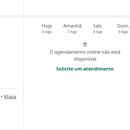
Hoje
Amanhã
Sáb,
Dom,
6 Ago
7 Ago
8 Ago
9 Ago
O agendamento online não está
disponível
Solicite um atendimento
•
Mapa