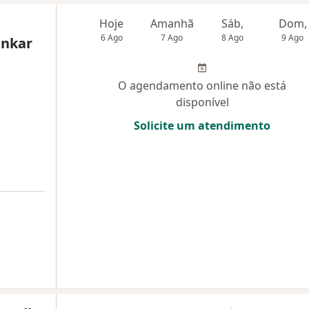
Hoje
Amanhã
Sáb,
Dom,
6 Ago
7 Ago
8 Ago
9 Ago
inkar
O agendamento online não está
disponível
Solicite um atendimento