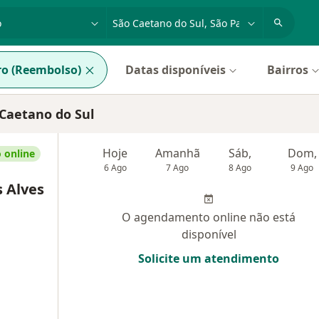
dade, doença ou nome
cidade ou região
o (Reembolso)
Datas disponíveis
Bairros
Caetano do Sul
Hoje
Amanhã
Sáb,
Dom,
 online
6 Ago
7 Ago
8 Ago
9 Ago
s Alves
O agendamento online não está
disponível
Solicite um atendimento