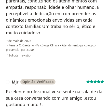
parentais, conduzindo os atendimentos com
empatia, responsabilidade e olhar humano. É
perceptível a dedicação em compreender as
dinâmicas emocionais envolvidas em cada
contexto familiar. Um trabalho sério, ético e
muito cuidadoso.
9 de maio de 2026
•
Renata C. Caetano - Psicóloga Clínica
•
Atendimento psicológico
presencial particular
na opinião do utilizador Marisa Monteiro
•
Solicitar revisão
Mjr
Opinião Verificada
M
Excelente profissional,vc se sente na sala de da
sua casa conversando com um amigo ,estou
gostando muito ! .