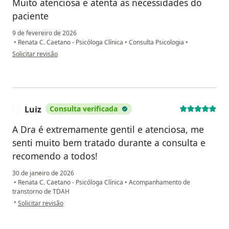
Muito atenciosa e atenta as necessidades do
paciente
9 de fevereiro de 2026
•
Renata C. Caetano - Psicóloga Clínica
•
Consulta Psicologia
•
na opinião do utilizador Monica Anna Esposito
Solicitar revisão
Luiz
Consulta verificada
L
A Dra é extremamente gentil e atenciosa, me
senti muito bem tratado durante a consulta e
recomendo a todos!
30 de janeiro de 2026
•
Renata C. Caetano - Psicóloga Clínica
•
Acompanhamento de
transtorno de TDAH
na opinião do utilizador Luiz
•
Solicitar revisão