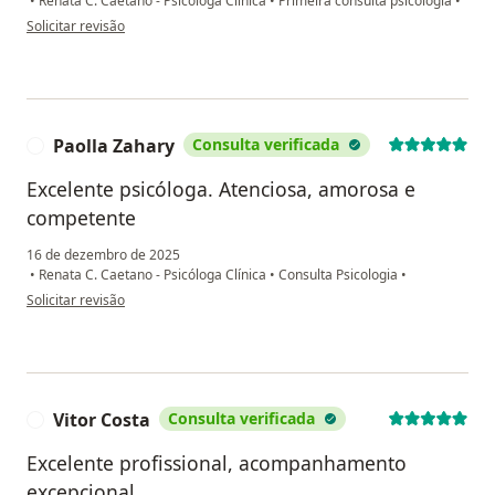
•
Renata C. Caetano - Psicóloga Clínica
•
Primeira consulta psicologia
•
na opinião do utilizador LACA
Solicitar revisão
Paolla Zahary
Consulta verificada
P
Excelente psicóloga. Atenciosa, amorosa e
competente
16 de dezembro de 2025
•
Renata C. Caetano - Psicóloga Clínica
•
Consulta Psicologia
•
na opinião do utilizador Paolla Zahary
Solicitar revisão
Vitor Costa
Consulta verificada
V
Excelente profissional, acompanhamento
excepcional