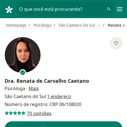
Men
O que você está procurando?
Homepage
Psicólogo
São Caetano Do Sul
Renata De
Mudar de cida
Dra.
Renata de Carvalho Caetano
sobre as especializações
Psicóloga
·
Mais
São Caetano do Sul
1 endereço
Número de registro: CRP 06/108020
70 opiniões