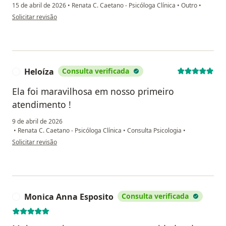
15 de abril de 2026
•
Renata C. Caetano - Psicóloga Clínica
•
Outro
•
na opinião do utilizador Mjr
Solicitar revisão
Heloíza
Consulta verificada
H
Ela foi maravilhosa em nosso primeiro
atendimento !
9 de abril de 2026
•
Renata C. Caetano - Psicóloga Clínica
•
Consulta Psicologia
•
na opinião do utilizador Heloíza
Solicitar revisão
Monica Anna Esposito
Consulta verificada
M