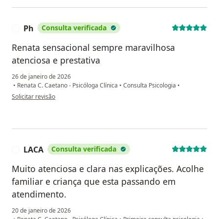
Ph
Consulta verificada
P
Renata sensacional sempre maravilhosa
atenciosa e prestativa
26 de janeiro de 2026
•
Renata C. Caetano - Psicóloga Clínica
•
Consulta Psicologia
•
na opinião do utilizador Ph
Solicitar revisão
LACA
Consulta verificada
L
Muito atenciosa e clara nas explicações. Acolhe
familiar e criança que esta passando em
atendimento.
20 de janeiro de 2026