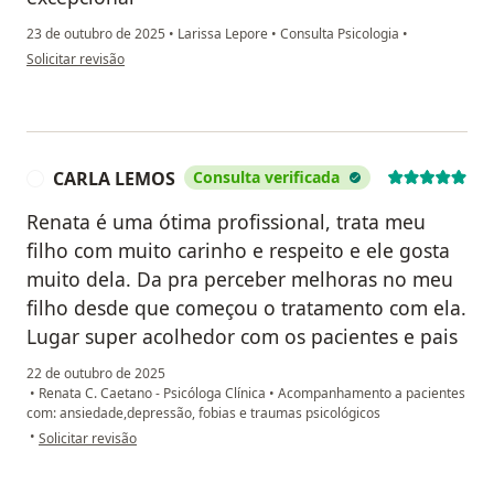
23 de outubro de 2025
•
Larissa Lepore
•
Consulta Psicologia
•
na opinião do utilizador Vitor Costa
Solicitar revisão
CARLA LEMOS
Consulta verificada
C
Renata é uma ótima profissional, trata meu
filho com muito carinho e respeito e ele gosta
muito dela. Da pra perceber melhoras no meu
filho desde que começou o tratamento com ela.
Lugar super acolhedor com os pacientes e pais
22 de outubro de 2025
•
Renata C. Caetano - Psicóloga Clínica
•
Acompanhamento a pacientes
com: ansiedade,depressão, fobias e traumas psicológicos
na opinião do utilizador CARLA LEMOS
•
Solicitar revisão