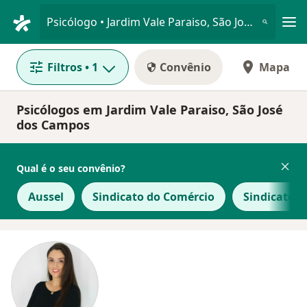
Men
Psicólogo • Jardim Vale Paraiso, São José dos Campos, São Paulo SP
Filtros
• 1
Convênio
Mapa
Psicólogos em Jardim Vale Paraiso, São José
dos Campos
Qual é o seu convênio?
Aussel
Sindicato do Comércio
Sindicato d