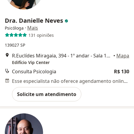
Dra. Danielle Neves
·
Mais
Psicóloga
131 opiniões
139027 SP
R.Euclídes Miragaia, 394 - 1º andar - Sala 102, Centro, São José dos Campos
•
Mapa
Edifício Vip Center
Consulta Psicologia
R$ 130
Esse especialista não oferece agendamento online para esse endereço.
Solicite um atendimento