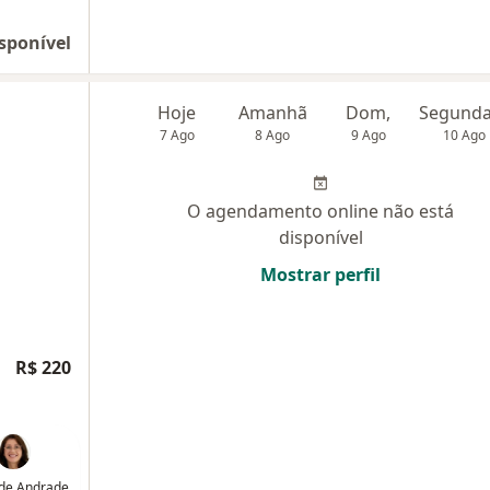
sponível
Hoje
Amanhã
Dom,
7 Ago
8 Ago
9 Ago
10 Ago
O agendamento online não está
disponível
Mostrar perfil
R$ 220
 de Andrade