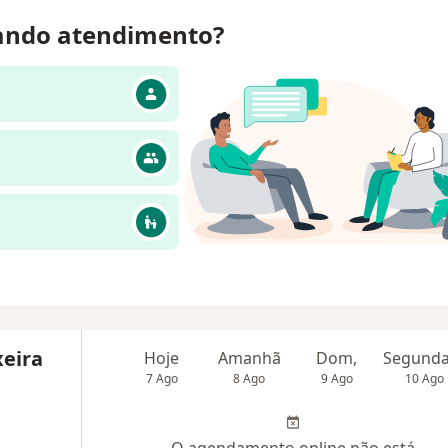
ando atendimento?
xeira
Hoje
Amanhã
Dom,
7 Ago
8 Ago
9 Ago
10 Ago
O agendamento online não está