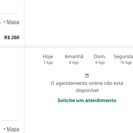
ni, 159, São Roque
•
Mapa
R$ 260
Hoje
Amanhã
Dom,
7 Ago
8 Ago
9 Ago
10 Ago
O agendamento online não está
disponível
Solicite um atendimento
•
Mapa