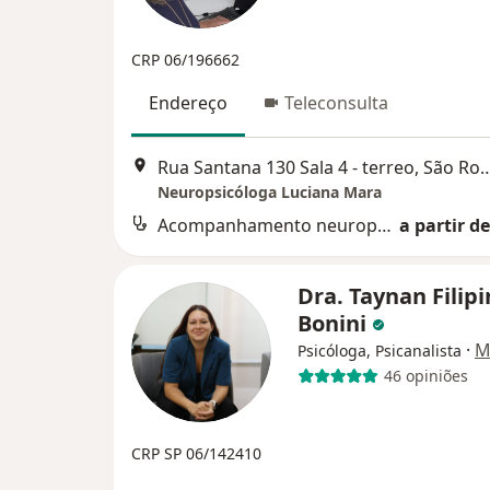
CRP 06/196662
Endereço
Teleconsulta
Rua Santana 130 Sala 4 - terr
Neuropsicóloga Luciana Mara
Acompanhamento neuropsicologico TEA - Transtorno de Espectro do Autismo
a partir de
Dra. Taynan Filipi
Bonini
·
M
Psicóloga, Psicanalista
46 opiniões
CRP SP 06/142410