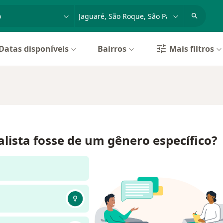
dade, doença ou nome
cidade ou região
Datas disponíveis
Bairros
Mais filtros
alista fosse de um gênero específico?