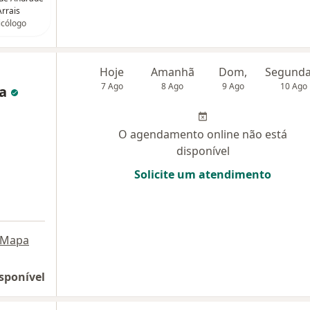
Arrais
icólogo
Hoje
Amanhã
Dom,
7 Ago
8 Ago
9 Ago
10 Ago
ma
O agendamento online não está
disponível
Solicite um atendimento
Mapa
sponível