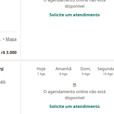
disponível
Solicite um atendimento
eo, São Roque
•
Mapa
 r$ 3.000
ni
Hoje
Amanhã
Dom,
7 Ago
8 Ago
9 Ago
10 Ago
ais
O agendamento online não está
disponível
Solicite um atendimento