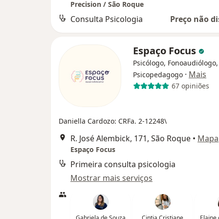
Precision / São Roque
Consulta Psicologia
Preço não di
Espaço Focus
Psicólogo, Fonoaudiólogo,
·
Mais
Psicopedagogo
67 opiniões
Daniella Cardozo: CRFa. 2-12248\
R. José Alembick, 171, São Roque
•
Mapa
Espaço Focus
Primeira consulta psicologia
Mostrar mais serviços
Gabriela de Souza
Cintia Cristiane
Elaine