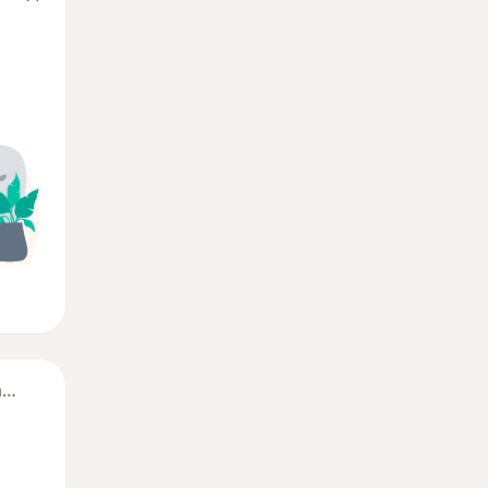
Segunda-feira
Ter,
Qua
Qui,
11 Ago
12 Ago
13 Ago