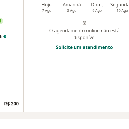
Hoje
Amanhã
Dom,
7 Ago
8 Ago
9 Ago
10 Ago
l
O agendamento online não está
va
disponível
Solicite um atendimento
R$ 200