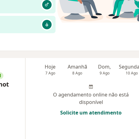
Hoje
Amanhã
Dom,
7 Ago
8 Ago
9 Ago
10 Ago
l
not
O agendamento online não está
disponível
Solicite um atendimento