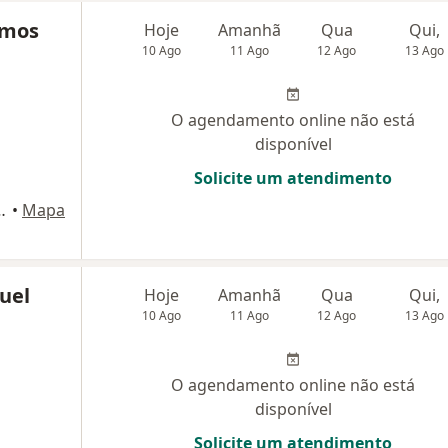
amos
Hoje
Amanhã
Qua
Qui,
10 Ago
11 Ago
12 Ago
13 Ago
O agendamento online não está
disponível
Solicite um atendimento
cedo, S/N, Fortaleza
•
Mapa
uel
Hoje
Amanhã
Qua
Qui,
10 Ago
11 Ago
12 Ago
13 Ago
O agendamento online não está
disponível
Solicite um atendimento