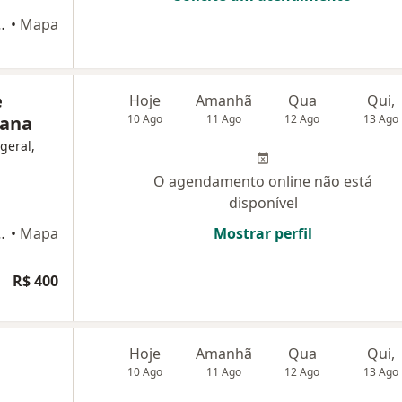
cedo, S/N, Fortaleza
•
Mapa
e
Hoje
Amanhã
Qua
Qui,
jana
10 Ago
11 Ago
12 Ago
13 Ago
geral,
O agendamento online não está
disponível
cedo, S/N, Fortaleza
•
Mapa
Mostrar perfil
R$ 400
Hoje
Amanhã
Qua
Qui,
10 Ago
11 Ago
12 Ago
13 Ago