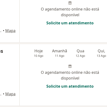
O agendamento online não está
disponível
Solicite um atendimento
cedo, S/N, Fortaleza
•
Mapa
es
Hoje
Amanhã
Qua
Qui,
10 Ago
11 Ago
12 Ago
13 Ago
O agendamento online não está
disponível
Solicite um atendimento
cedo, S/N, Fortaleza
•
Mapa