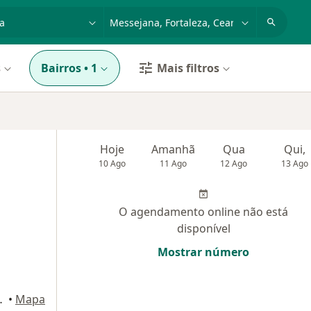
dade, doença ou nome
cidade ou região
s
Bairros
•
1
Mais filtros
Hoje
Amanhã
Qua
Qui,
10 Ago
11 Ago
12 Ago
13 Ago
O agendamento online não está
disponível
Mostrar número
78, Fortaleza
•
Mapa