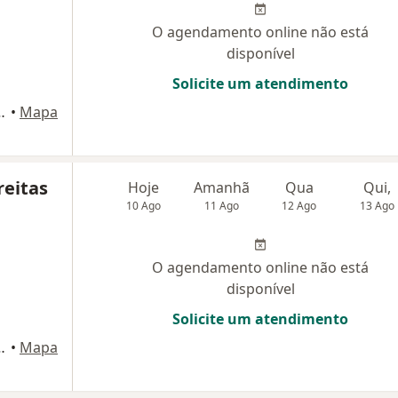
O agendamento online não está
disponível
Solicite um atendimento
cedo, S/N, Fortaleza
•
Mapa
reitas
Hoje
Amanhã
Qua
Qui,
10 Ago
11 Ago
12 Ago
13 Ago
O agendamento online não está
disponível
Solicite um atendimento
cedo, S/N, Fortaleza
•
Mapa