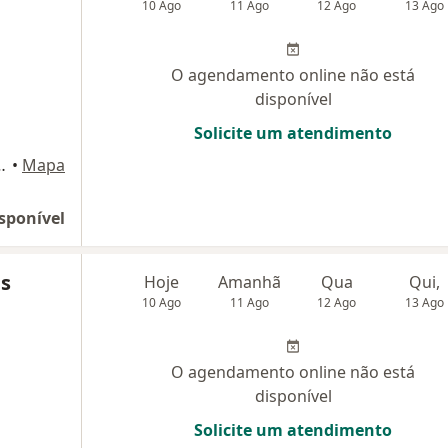
10 Ago
11 Ago
12 Ago
13 Ago
O agendamento online não está
disponível
Solicite um atendimento
cedo, S/N, Fortaleza
•
Mapa
sponível
us
Hoje
Amanhã
Qua
Qui,
10 Ago
11 Ago
12 Ago
13 Ago
O agendamento online não está
disponível
Solicite um atendimento