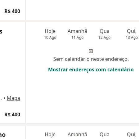
R$ 400
s
Hoje
Amanhã
Qua
Qui,
10 Ago
11 Ago
12 Ago
13 Ago
Sem calendário neste endereço.
Mostrar endereços com calendário
cedo, S/N, Fortaleza
•
Mapa
R$ 400
ho
Hoje
Amanhã
Qua
Qui,