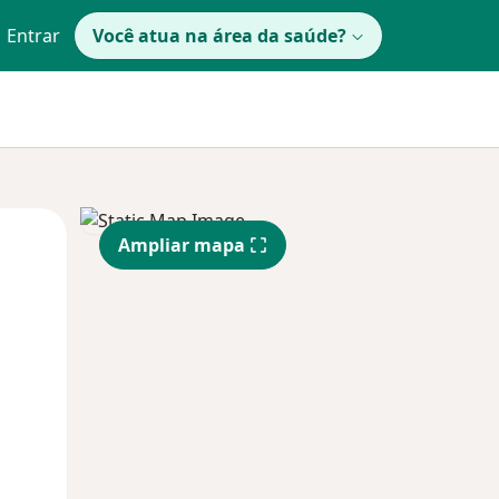
Entrar
Você atua na área da saúde?
Sex,
Sáb,
Dom,
Ampliar mapa
14 Ago
15 Ago
16 Ago