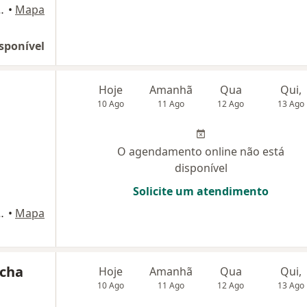
cedo, S/N, Fortaleza
•
Mapa
sponível
Hoje
Amanhã
Qua
Qui,
10 Ago
11 Ago
12 Ago
13 Ago
O agendamento online não está
disponível
Solicite um atendimento
cedo, S/N, Fortaleza
•
Mapa
ocha
Hoje
Amanhã
Qua
Qui,
10 Ago
11 Ago
12 Ago
13 Ago