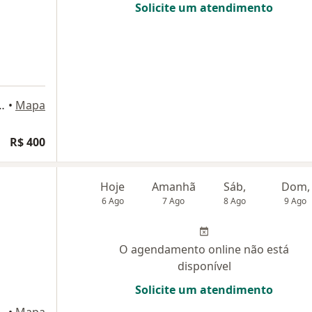
Solicite um atendimento
ra, 1500. Salas 102 e 103., Fortaleza
•
Mapa
R$ 400
Hoje
Amanhã
Sáb,
Dom,
6 Ago
7 Ago
8 Ago
9 Ago
O agendamento online não está
disponível
Solicite um atendimento
 805. A., Fortaleza
•
Mapa