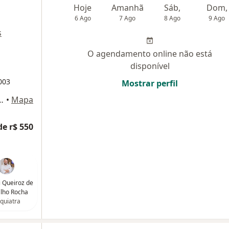
Hoje
Amanhã
Sáb,
Dom,
6 Ago
7 Ago
8 Ago
9 Ago
s
O agendamento online não está
disponível
003
Mostrar perfil
art, 55 - Sala 805, Fortaleza
•
Mapa
de r$ 550
i Queiroz de
lho Rocha
iquiatra