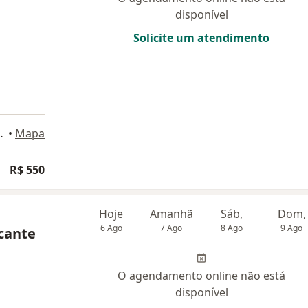
disponível
Solicite um atendimento
e, sala 1208, Fortaleza
•
Mapa
R$ 550
Hoje
Amanhã
Sáb,
Dom,
6 Ago
7 Ago
8 Ago
9 Ago
lcante
O agendamento online não está
disponível