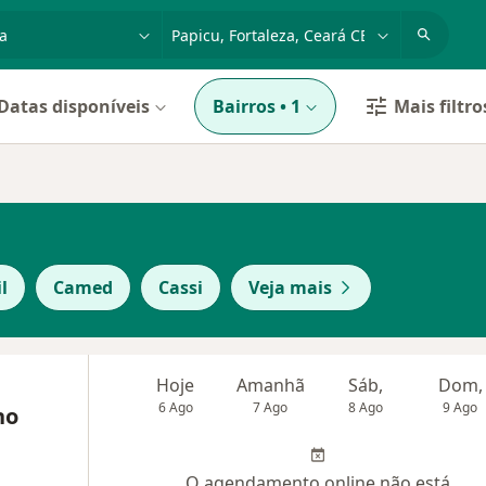
dade, doença ou nome
cidade ou região
Datas disponíveis
Bairros
•
1
Mais filtro
l
Camed
Cassi
Veja mais
Hoje
Amanhã
Sáb,
Dom,
6 Ago
7 Ago
8 Ago
9 Ago
no
O agendamento online não está