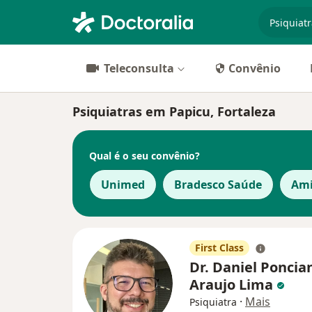
especiali
Teleconsulta
Convênio
Psiquiatras em Papicu, Fortaleza
Qual é o seu convênio?
Unimed
Bradesco Saúde
Ami
First Class
Dr. Daniel Poncia
Araujo Lima
·
Mais
Psiquiatra