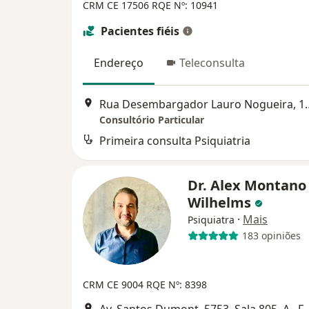
CRM CE 17506
RQE Nº: 10941
Pacientes fiéis
Endereço
Teleconsulta
Rua Desembargador Lauro Noguei
Consultório Particular
Primeira consulta Psiquiatria
Dr. Alex Montano
Wilhelms
·
Mais
Psiquiatra
183 opiniões
CRM CE 9004
RQE Nº: 8398
Av. Santos Dumont, 5753. Sala