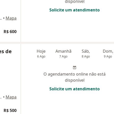
disponível
Solicite um atendimento
E 01 SL 1201, Fortaleza
•
Mapa
R$ 600
es de
Hoje
Amanhã
Sáb,
Dom,
6 Ago
7 Ago
8 Ago
9 Ago
O agendamento online não está
disponível
Solicite um atendimento
picu, Fortaleza - CE, 60176-065, Fortaleza
•
Mapa
R$ 500