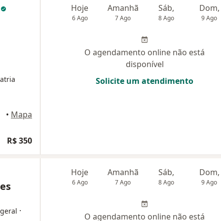
a
Hoje
Amanhã
Sáb,
Dom,
6 Ago
7 Ago
8 Ago
9 Ago
O agendamento online não está
disponível
atria
Solicite um atendimento
•
Mapa
R$ 350
Hoje
Amanhã
Sáb,
Dom,
6 Ago
7 Ago
8 Ago
9 Ago
res
·
 geral
O agendamento online não está