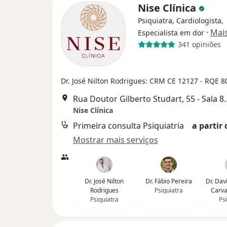
Nise Clínica
Psiquiatra, Cardiologista,
·
Mai
Especialista em dor
341 opiniões
Dr. José Nilton Rodrigues: CRM CE 12127 - RQE 8
Rua Doutor Gilberto Stud
Nise Clínica
Primeira consulta Psiquiatria
a partir 
Mostrar mais serviços
Dr. José Nilton
Dr. Fábio Pereira
Dr. Dav
Rodrigues
Psiquiatra
Carva
Psiquiatra
Ps