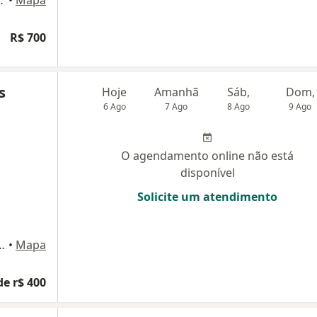
R$ 700
s
Hoje
Amanhã
Sáb,
Dom,
6 Ago
7 Ago
8 Ago
9 Ago
O agendamento online não está
disponível
Solicite um atendimento
53 - Sala 1402, Fortaleza
•
Mapa
de r$ 400