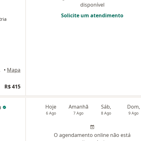
disponível
Solicite um atendimento
ria
ortaleza
•
Mapa
R$ 415
a
Hoje
Amanhã
Sáb,
Dom,
6 Ago
7 Ago
8 Ago
9 Ago
O agendamento online não está