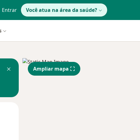
Entrar
Você atua na área da saúde?
s
Ampliar mapa
Segunda-feira
Ter,
Qua
10 Ago
11 Ago
12 Ago