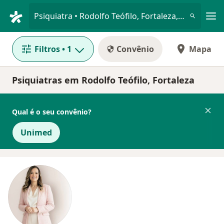
Men
Psiquiatra • Rodolfo Teófilo, Fortaleza, Ceará CE
Filtros
• 1
Convênio
Mapa
Psiquiatras em Rodolfo Teófilo, Fortaleza
Qual é o seu convênio?
Unimed